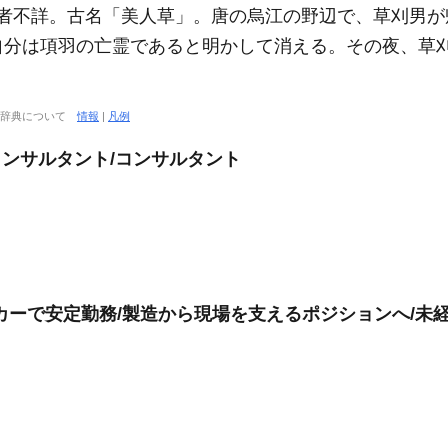
者不詳。古名「美人草」。唐の烏江の野辺で、草刈男が
自分は項羽の亡霊であると明かして消える。その夜、草
大辞典について
情報
|
凡例
コンサルタント/コンサルタント
カーで安定勤務/製造から現場を支えるポジションへ/未経