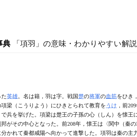
事典
「項羽」の意味・わかりやすい解説
った
英雄
。名は籍，羽は字。戦国
楚
の
将軍
の
血筋
をひき
の項梁（こうりよう）にひきとられて教育を
うけ
，前20
）で兵を挙げた。項梁は楚王の子孫の心（しん）を懐王
邦がその中心となった。前208年，懐王は〈関中（秦
に分かれて秦都咸陽へ向かって進撃した。項羽は秦の主