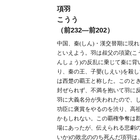
項羽
こうう
（前232―前202）
中国、秦(しん)・漢交替期に現れ
といえよう。羽は叔父の項梁(こ
んしょう)の反乱に乗じて秦に背
り、秦の王、子嬰(しえい)を殺し
は西楚の覇王と称した。このとき
封ぜられず、不満を抱いて羽に
羽に大義名分が失われたので、
功臣に褒賞をやるのを渋り、高
かもしれない。この覇権争奪は
場にあったが、伝えられる悲劇の
いか)の敗北ののち死んだ項羽は