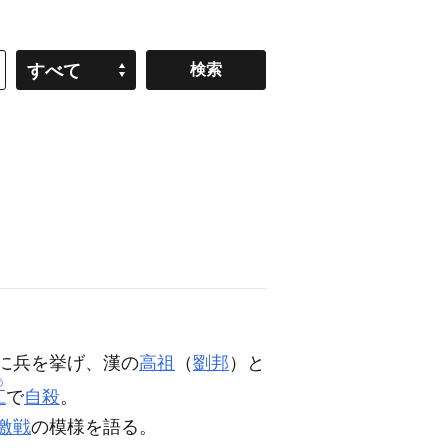
すべて
に兵を挙げ、漢の
高祖
（
劉邦
）と
う
江
で
自殺
。
激戦
の模様を語る。