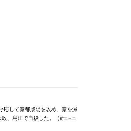
呼応して秦都咸陽を攻め、秦を滅
大敗、烏江で自殺した。（
前二三二‐