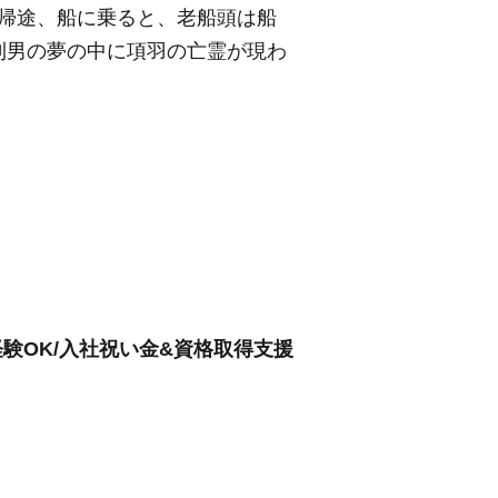
帰途、船に乗ると、老船頭は船
刈男の夢の中に項羽の亡霊が現わ
験OK/入社祝い金&資格取得支援