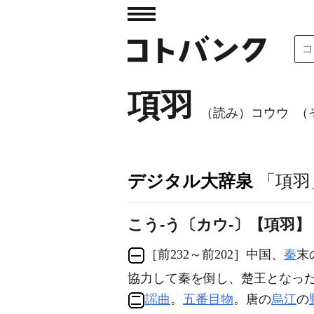
項羽
（読み）コウウ
（
デジタル大辞泉
「項羽
こう‐う〔カウ‐〕【項羽】
［前232～前202］中国、
秦
末
協力して秦を倒し、楚王となっ
謡曲
。
五番目物
。唐の
烏江
の