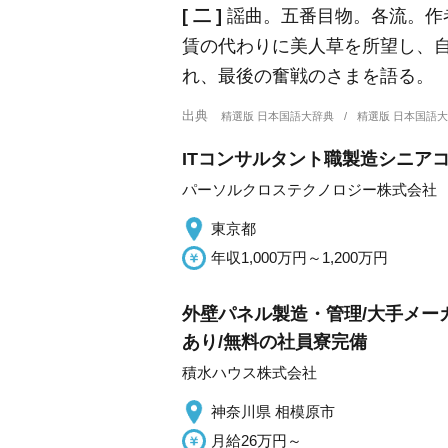
[ 二 ]
謡曲。五番目物。各流。作
賃の代わりに美人草を所望し、
れ、最後の奮戦のさまを語る。
出典
精選版 日本国語大辞典
精選版 日本国語
ITコンサルタント職製造シニア
パーソルクロステクノロジー株式会社
東京都
年収1,000万円～1,200万円
外壁パネル製造・管理/大手メー
あり/無料の社員寮完備
積水ハウス株式会社
神奈川県 相模原市
月給26万円～