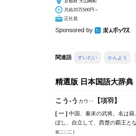
京都府 大山崎町
月給20万500円～
正社員
Sponsored by
関連語
すいたい
かんよう
精選版 日本国語大辞典
こう‐う
【項羽】
カウ‥
[ 一 ]
中国、秦末の武将。名は籍
ぼし、自立して、西楚の覇王と
）
前二〇二