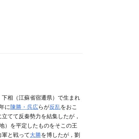
，下相（江蘇省宿遷県）で生まれ
9年に
陳勝・呉広
らが
反乱
をおこ
に立てて反秦勢力を結集したが，
の地）を平定したものをそこの王
力軍と戦って
大勝
を博したが，劉