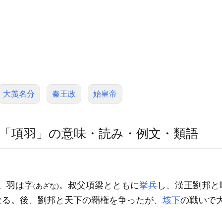
大義名分
秦王政
始皇帝
「項羽」の意味・読み・例文・類語
。羽は字
。叔父項梁とともに
挙兵
し、漢王劉邦と
(あざな)
なる。後、劉邦と天下の覇権を争ったが、
垓下
の戦いで