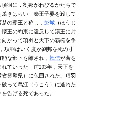
る項羽に，劉邦がわびるかたちで
を焼きはらい，秦王子嬰を殺して
西楚の覇王と称し，
彭城
（ほうじ
，懐王の約束に違反して漢王に封
に向かって項羽と天下の覇権を争
，項羽はいく度か劉邦を死の寸
有能な部下を離され，
韓信
が斉を
れていった。前203年，天下を
徽省霊璧県）に包囲された。項羽
を破って烏江（うこう）に逃れた
りを告げる死であった。