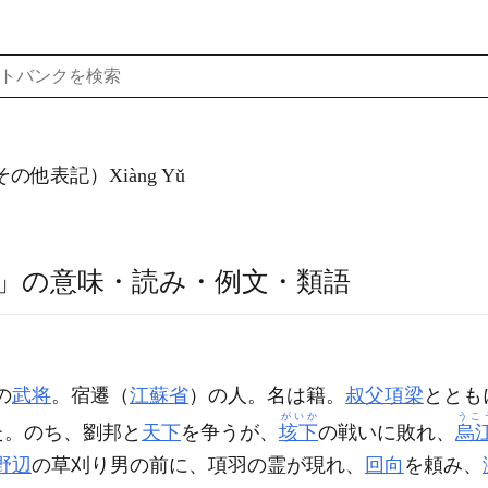
その他表記）Xiàng Yǔ
」の意味・読み・例文・類語
の
武将
。宿遷（
江蘇省
）の人。名は籍。
叔父
項梁
ととも
がいか
うこ
た。のち、劉邦と
天下
を争うが、
垓下
の戦いに敗れ、
烏
野辺
の草刈り男の前に、項羽の霊が現れ、
回向
を頼み、