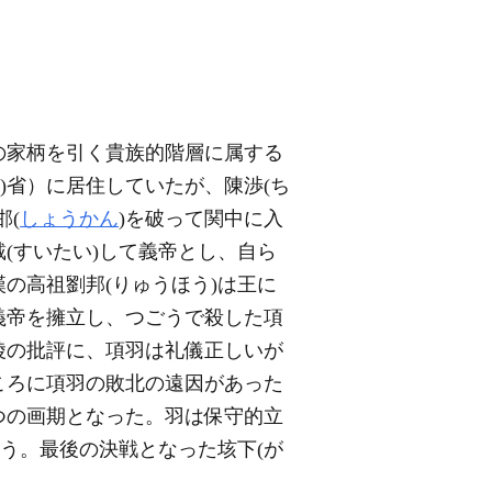
軍の家柄を引く貴族的階層に属する
)省）に居住していたが、陳渉(ち
邯(
しょうかん
)を破って関中に入
戴(すいたい)して義帝とし、自ら
の高祖劉邦(りゅうほう)は王に
義帝を擁立し、つごうで殺した項
陵の批評に、項羽は礼儀正しいが
ころに項羽の敗北の遠因があった
つの画期となった。羽は保守的立
う。最後の決戦となった垓下(が