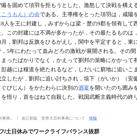
守備を固めて項羽を拒もうとした。激怒して決戦を構え
（こうもん）の会
である。主導権をとった項羽は，咸陽
ら18人を王に封建し，みずからは梁・楚の9郡を領有して
た。この封建には不満が多かったが，その最たるものは
年8月，劉邦は反旗をひるがえし，関中を平定すると，東
で，5年にわたって血みどろの激戦が展開される。その間
しまったばかりでなく，かえって劉邦の策略にかかって
彭越には糧道を絶たれるなど，しだいに窮地に追いこま
成立したが，劉邦に追い討ちされ，垓下（がいか）（安
（ぐびじん）をかたわらに決別の
酒宴
を開いたのち囲み
とを悟り，首をはねて自殺した。戦国武断主義時代の終
科事典」
改訂新版 世界大百科事典について
情報
ッフ/土日休みでワークライフバランス抜群