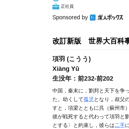
正社員
Sponsored by
改訂新版 世界大百科
項羽 (こうう)
Xiàng Yǔ
生没年：前232-前202
中国，秦末に，劉邦と天下を争
た。幼くして
孤児
となり，叔父
すと，項梁とともに呉（蘇州市
彼が戦死すると代わって項羽と劉
とする〉と約束し，彼らは
二手