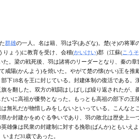
た
群雄
の一人。名は籍、羽は字(あざな)。楚(そ)の将
うりょう)に教育を受け、会稽(
かいけい
)郡（江蘇(
こうそ
いた。梁の戦死後、羽は諸将のリーダーとなり、秦の章
て咸陽(かんよう)を焼いた。やがて楚の懐(かい)王を推
部下18名を王に封じている。封建体制の復活である。漢
反旗を翻した。双方の戦闘はしばしば繰り返されたが、
しだいに高祖が優勢となった。もっとも高祖の部下の王
祖は無礼だが物惜しみをしないといっている。こんなと
郡県か封建かをめぐる争いであり、羽の敗北は歴史上一
英雄像は民衆の封建制に対する挽歌(ばんか)ともいえよ
、いまだ31歳であった。