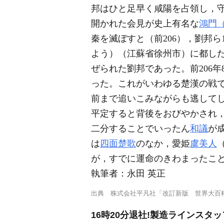
邦はひと足早く咸陽を占領し，
開かれた会見が史上有名な
鴻門
秦を滅ぼすと（前206），劉邦
よう）（江蘇省徐州市）に都し
ぜられた劉邦であった。前206
った。これがいわゆる楚漢の戦
前まで追いこみながらも逃して
平定すると背後をおびやかされ，
二分することでいったん
和議
が
は
四面楚歌
のなか，愛姫
虞美人
が，すでに運命のきわまったこ
執筆者：
永田 英正
出典
株式会社平凡社「改訂新版 世界大百
16時20分退社!製造ラインスタ