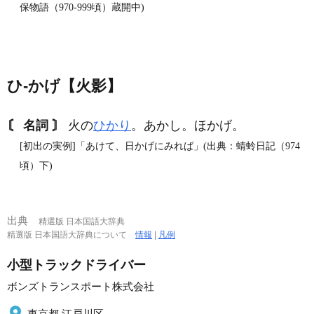
保物語（970‐999頃）蔵開中)
ひ‐かげ【火影】
〘 名詞 〙
火の
ひかり
。あかし。ほかげ。
[初出の実例]「あけて、日かげにみれば」(出典：蜻蛉日記（974
頃）下)
出典
精選版 日本国語大辞典
精選版 日本国語大辞典について
情報
|
凡例
小型トラックドライバー
ボンズトランスポート株式会社
東京都 江戸川区