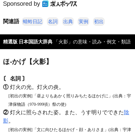
Sponsored by
関連語
蜻蛉日記
名詞
出典
実例
初出
精選版 日本国語大辞典
「火影」の意味・読み・例文・類語
ほ‐かげ【火影】
〘 名詞 〙
①
灯火の光。灯火の炎。
[初出の実例]「昼よりもあかく照りみちたるほかげに」(出典：宇
津保物語（970‐999頃）祭の使)
②
灯火に照らされた姿。また、うす明りでできた
陰
影
。
[初出の実例]「文に向ひたるほかげ・顔・ありさま」(出典：宇津