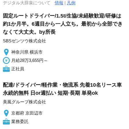
デジタル大辞泉について
情報
|
凡例
固定ルートドライバー/1.5t/生協/未経験歓迎/研修は
約1か月半。6週目から一人立ち。最初から全部でき
なくて大丈夫。by所長
SBSゼンツウ株式会社
神奈川県 横浜市
月給28万3,655円～
正社員
配達/ドライバー/軽作業・物流系 先着10名リース車
永続的無料 日or週払い 短期·長期 単発ok
美風グループ株式会社
京都府 京田辺市
業務委託