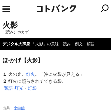
火影
（読み）ホカゲ
デジタル大辞泉
「火影」の意味・読み・例文・類語
ほ‐かげ【火影】
１
火の光。
灯火
。「沖に
火影
が見える」
２
灯火に照らされてできる影。
[
類語
]
灯光
・
灯影
出典
小学館