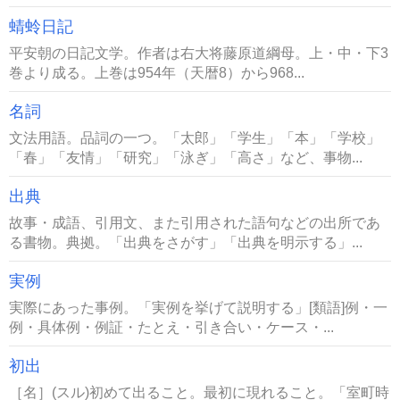
蜻蛉日記
平安朝の日記文学。作者は右大将藤原道綱母。上・中・下3
巻より成る。上巻は954年（天暦8）から968...
名詞
文法用語。品詞の一つ。「太郎」「学生」「本」「学校」
「春」「友情」「研究」「泳ぎ」「高さ」など、事物...
出典
故事・成語、引用文、また引用された語句などの出所であ
る書物。典拠。「出典をさがす」「出典を明示する」...
実例
実際にあった事例。「実例を挙げて説明する」[類語]例・一
例・具体例・例証・たとえ・引き合い・ケース・...
初出
［名］(スル)初めて出ること。最初に現れること。「室町時