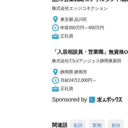
株式会社エッジコネクション
東京都 品川区
年収550万円～650万円
正社員
「入居相談員・営業職」無資格O
株式会社T.S.I/アンジェス静岡東新田
静岡県 静岡市
月給24万2,000円～
正社員
Sponsored by
関連語
名詞
実例
初出