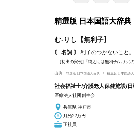
精選版 日本国語大辞典
む‐りし【無利子】
〘 名詞 〙
利子のつかないこと。
[初出の実例]「純之助は無利子
(ムリシ)
出典
精選版 日本国語大辞典
精選版 日本国語
社会福祉士/介護老人保健施設/
医療法人社団創生会
兵庫県 神戸市
月給22万円
正社員