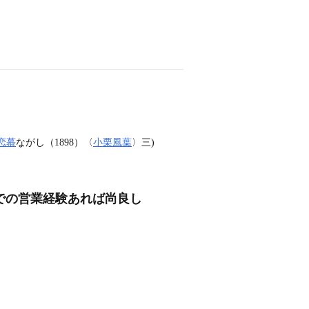
恋慕
ながし（1898）〈
小栗風葉
〉三)
界での営業経験あれば尚良し