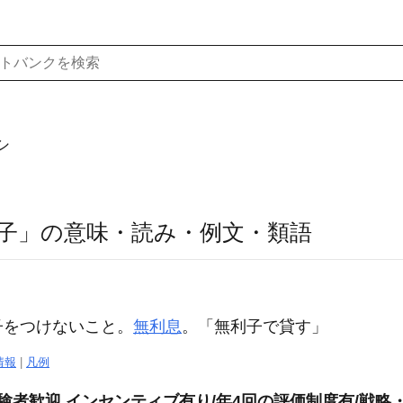
シ
子」の意味・読み・例文・類語
子をつけないこと。
無利息
。「
無利子
で貸す」
情報
|
凡例
験者歓迎 インセンティブ有り/年4回の評価制度有/戦