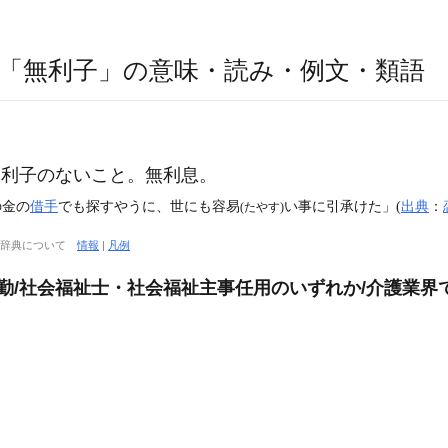
「無利子」の意味・読み・例文・類語
利子のないこと。無利息。
の金の
借手
でも探すやうに、世にも容易
い事に引承けた」(
出典
：
(たやす)
大辞典について
情報
|
凡例
日勤/社会福祉士・社会福祉主事任用のいずれか/介護業