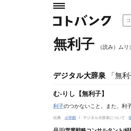
無利子
（読み）ムリ
デジタル大辞泉
「無利
む‐りし【無利子】
利子
のつかないこと。また、利
出典
小学館
デジタル大辞泉について
品川/営業戦略コンサルタント/経