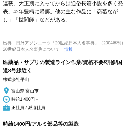
連載。大正期に入ってからは通俗長篇小説を多く発
表。42年豊橋に帰郷。他の主な作品に「恋慕なが
し」「世間師」などがある。
出典
日外アソシエーツ「20世紀日本人名事典」（2004年刊）
20世紀日本人名事典について
情報
医薬品・サプリの製造ライン作業/資格不要/研修/国
道8号線近く
株式会社平山
富山県 富山市
時給1,400円～
正社員 / 派遣社員
時給1400円/アルミ部品等の製造