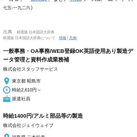
）
七五‐一九二六
出典
精選版 日本国語大辞典
精選版 日本国語大辞典について
情報
|
凡例
一般事務・OA事務/WEB登録OK英語使用あり製造デ
ータ管理と資料作成業務補
株式会社スタッフサービス
東京都 昭島市
時給2,610円～
派遣社員
時給1400円/アルミ部品等の製造
株式会社ジェイウェイブ