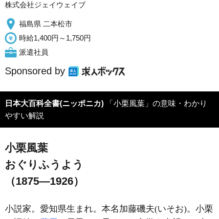
株式会社ジェイウェイブ
福島県 二本松市
時給1,400円～1,750円
派遣社員
Sponsored by
日本大百科全書(ニッポニカ)
「小栗風葉」の意味・わかり
やすい解説
小栗風葉
おぐりふうよう
（1875―1926）
小説家。愛知県生まれ。本名加藤磯夫(いそお)。小栗