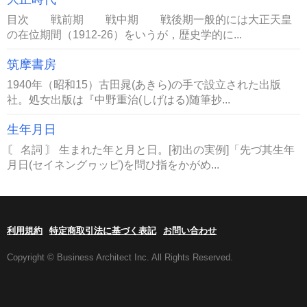
目次 戦前期 戦中期 戦後期一般的には大正天皇
の在位期間（1912-26）をいうが，歴史学的に...
筑摩書房
1940年（昭和15）古田晁(あきら)の手で設立された出版
社。処女出版は『中野重治(しげはる)随筆抄...
生年月日
〘 名詞 〙 生まれた年と月と日。[初出の実例]「先づ其生年
月日(セイネングヮッピ)を問ひ指をかがめ...
利用規約
特定商取引法に基づく表記
お問い合わせ
Copyright © Business Architect Inc. All Rights Reserved.