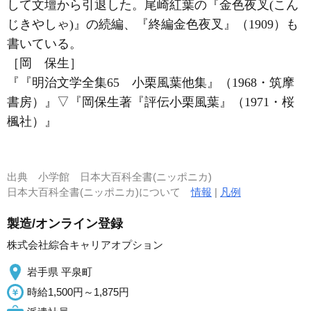
して文壇から引退した。尾崎紅葉の『金色夜叉(こん
じきやしゃ)』の続編、『終編金色夜叉』（1909）も
書いている。
［岡 保生］
『『明治文学全集65 小栗風葉他集』（1968・筑摩
書房）』
▽
『岡保生著『評伝小栗風葉』（1971・桜
楓社）』
出典
小学館 日本大百科全書(ニッポニカ)
日本大百科全書(ニッポニカ)について
情報
|
凡例
製造/オンライン登録
株式会社綜合キャリアオプション
岩手県 平泉町
時給1,500円～1,875円