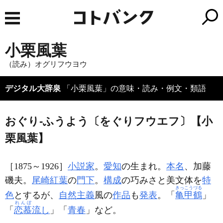
小栗風葉
（読み）オグリフウヨウ
デジタル大辞泉
「小栗風葉」の意味・読み・例文・類語
おぐり‐ふうよう〔をぐりフウエフ〕【小
栗風葉】
［1875～1926］
小説家
。
愛知
の生まれ。
本名
、加藤
磯夫。
尾崎紅葉
の
門下
。
構成
の巧みさと美文体を
特
きっこうづる
色
とするが、
自然主義
風の
作品
も
発表
。「
亀甲鶴
」
れんぼ
「
恋慕
流し
」「
青春
」など。