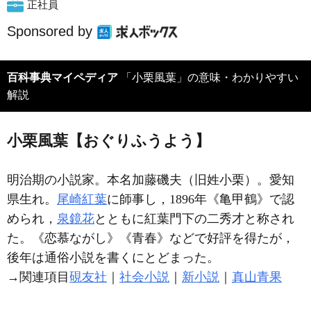
正社員
Sponsored by
百科事典マイペディア
「小栗風葉」の意味・わかりやすい
解説
小栗風葉【おぐりふうよう】
明治期の小説家。本名加藤磯夫（旧姓小栗）。愛知
県生れ。
尾崎紅葉
に師事し，1896年《亀甲鶴》で認
められ，
泉鏡花
とともに紅葉門下の二秀才と称され
た。《恋慕ながし》《青春》などで好評を得たが，
後年は通俗小説を書くにとどまった。
→関連項目
硯友社
｜
社会小説
｜
新小説
｜
真山青果