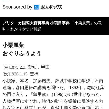
Sponsored by
ブリタニカ国際大百科事典 小項目事典
「小栗風葉」の意
味・わかりやすい解説
小栗風葉
おぐりふうよう
[生]1875.2.3. 愛知，半田
[没]1926.1.15. 豊橋
小説家。本名，加藤磯夫。錦城中学校に学び，坪内
逍遙，森田思軒の講義を聞いた。 1892年，尾崎紅葉
の門に入り，『亀甲鶴』 (1896) が出世作となった。
人物描写にすぐれ，時流の動向を鋭敏に反映する力
作を次々に発表したが，自然主義文学の台頭に応じ