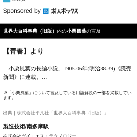
Sponsored by
世界大百科事典（旧版）
内の
小栗風葉
の言及
【青春】より
…
小栗風葉
の長編小説。1905‐06年(明治38‐39)《読売
新聞》に連載。…
※「小栗風葉」について言及している用語解説の一部を掲載してい
ます。
出典｜
株式会社平凡社「世界大百科事典（旧版）」
製造技術/南多摩駅
株式会社ヴイ・エス・テクノロジー