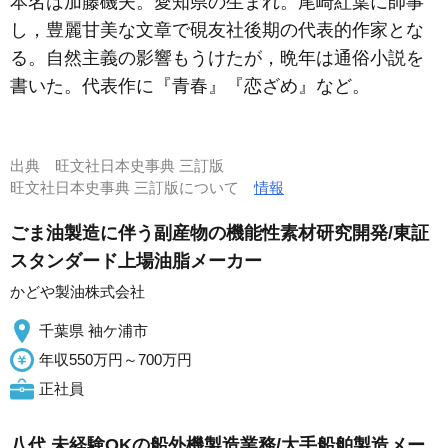
本名は加藤磯夫。愛知県の生まれ。尾崎紅葉に師事
し，豊麗甘美な文章で硯友社後期の代表的作家とな
る。自然主義の影響もうけたが，晩年は通俗小説を
書いた。代表作に『青春』『恋ざめ』など。
出典
旺文社日本史事典 三訂版
旺文社日本史事典 三訂版について
情報
ごま油製造に伴う副産物の機能性素材研究開発/東証
スタンダード上場油脂メーカー
かどや製油株式会社
千葉県 袖ケ浦市
年収550万円～700万円
正社員
八代 未経験OKの船外機製造業務/大手船舶製造メー