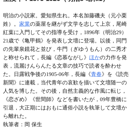
明治の小説家。愛知県生れ。本名加藤磯夫（元小栗
姓）。
家業
の薬屋を継がず文学を志して上京，尾崎
紅葉に入門してその指導を受け，1896年（明治29）
21歳で《亀甲鶴》を発表し文壇に登場。以後，同門
の先輩泉鏡花と並び，牛門（ぎゆうもん）の二秀才
と称せられて，長編《恋慕ながし》
ほか
の力作を発
表，流麗けんらんたる文章の技巧で読者を酔わせ
た。日露戦争後の1905-06年，長編《
青春
》を《読売
新聞》に連載，当代青年の哀歓を描いて文壇随一の
人気を博した。その後，自然主義的な作風に転じ，
《恋ざめ》《世間師》などを書いたが，09年豊橋に
引退，大正期にはおもに通俗小説を執筆して文壇か
ら離れた。
執筆者：
岡 保生