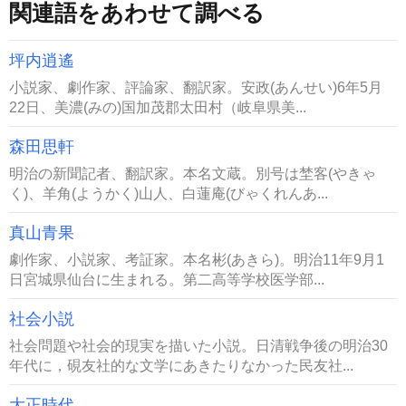
関連語をあわせて調べる
坪内逍遙
小説家、劇作家、評論家、翻訳家。安政(あんせい)6年5月
22日、美濃(みの)国加茂郡太田村（岐阜県美...
森田思軒
明治の新聞記者、翻訳家。本名文蔵。別号は埜客(やきゃ
く)、羊角(ようかく)山人、白蓮庵(びゃくれんあ...
真山青果
劇作家、小説家、考証家。本名彬(あきら)。明治11年9月1
日宮城県仙台に生まれる。第二高等学校医学部...
社会小説
社会問題や社会的現実を描いた小説。日清戦争後の明治30
年代に，硯友社的な文学にあきたりなかった民友社...
大正時代