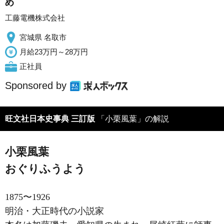
め
工藤電機株式会社
宮城県 名取市
月給23万円～28万円
正社員
Sponsored by
旺文社日本史事典 三訂版
「小栗風葉」の解説
小栗風葉
おぐりふうよう
1875〜1926
明治・大正時代の小説家