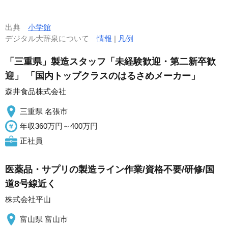
出典
小学館
デジタル大辞泉について
情報
|
凡例
「三重県」製造スタッフ「未経験歓迎・第二新卒歓
迎」 「国内トップクラスのはるさめメーカー」
森井食品株式会社
三重県 名張市
年収360万円～400万円
正社員
医薬品・サプリの製造ライン作業/資格不要/研修/国
道8号線近く
株式会社平山
富山県 富山市