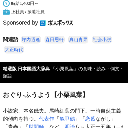
時給1,400円～
正社員 / 派遣社員
Sponsored by
関連語
坪内逍遙
森田思軒
真山青果
社会小説
大正時代
精選版 日本国語大辞典
「小栗風葉」の意味・読み・例文・
類語
おぐり‐ふうよう【小栗風葉】
小説家。本名磯夫。尾崎紅葉の門下。一時自然主義
的傾向を持つ。
代表作
「
亀甲鶴
」「
恋慕
ながし」
「青春」「
世間師
」など。
明治
八～大正一五年（
一八