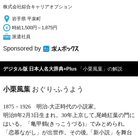
株式会社綜合キャリアオプション
岩手県 平泉町
時給1,500円～1,875円
派遣社員
Sponsored by
デジタル版 日本人名大辞典+Plus
「小栗風葉」の解説
小栗風葉
おぐり-ふうよう
1875－1926
明治-大正時代の小説家。
明治8年2月3日生まれ。30年上京して,尾崎紅葉の門に
はいる。「亀甲鶴(きっこうづる)」でみとめられ,
「恋慕ながし」が出世作。その後,「新小説」を舞台