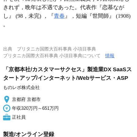
きれず，晩年は不遇であった。代表作『恋慕なが
し』 (98，未完) ，『
青春
』，短編『世間師』 (1908)
。
出典
ブリタニカ国際大百科事典 小項目事典
ブリタニカ国際大百科事典 小項目事典について
情報
「京都本社/カスタマーサクセス」製造業DX SaaSス
タートアップ/インターネット/Webサービス・ASP
ものレボ株式会社
京都府 京都市
年収320万円～651万円
正社員
製造/オンライン登録