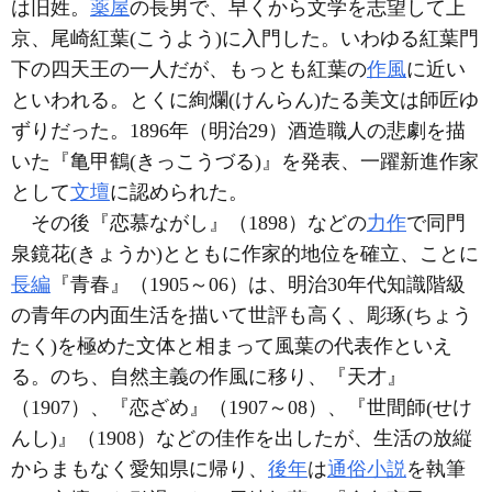
は旧姓。
薬屋
の長男で、早くから文学を志望して上
京、尾崎紅葉(こうよう)に入門した。いわゆる紅葉門
下の四天王の一人だが、もっとも紅葉の
作風
に近い
といわれる。とくに絢爛(けんらん)たる美文は師匠ゆ
ずりだった。1896年（明治29）酒造職人の悲劇を描
いた『亀甲鶴(きっこうづる)』を発表、一躍新進作家
として
文壇
に認められた。
その後『恋慕ながし』（1898）などの
力作
で同門
泉鏡花(きょうか)とともに作家的地位を確立、ことに
長編
『青春』（1905～06）は、明治30年代知識階級
の青年の内面生活を描いて世評も高く、彫琢(ちょう
たく)を極めた文体と相まって風葉の代表作といえ
る。のち、自然主義の作風に移り、『天才』
（1907）、『恋ざめ』（1907～08）、『世間師(せけ
んし)』（1908）などの佳作を出したが、生活の放縦
からまもなく愛知県に帰り、
後年
は
通俗小説
を執筆