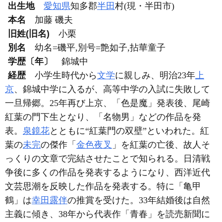
出生地
愛知県
知多郡
半田
村(現・半田市)
本名
加藤 磯夫
旧姓(旧名)
小栗
別名
幼名=磯平,別号=艶如子,拈華童子
学歴〔年〕
錦城中
経歴
小学生時代から
文学
に親しみ、明治23年
上
京
、錦城中学に入るが、高等中学の入試に失敗して
一旦帰郷。25年再び上京、「色是魔」発表後、尾崎
紅葉の門下生となり、「名物男」などの作品を発
表。
泉鏡花
とともに“紅葉門の双壁”といわれた。紅
葉の
未完
の傑作「
金色夜叉
」を紅葉の亡後、故人そ
っくりの文章で完結させたことで知られる。日清戦
争後に多くの作品を発表するようになり、西洋近代
文芸思潮を反映した作品を発表する。特に「亀甲
鶴」は
幸田露伴
の推賞を受けた。33年結婚後は自然
主義に傾き、38年から代表作「青春」を読売新聞に