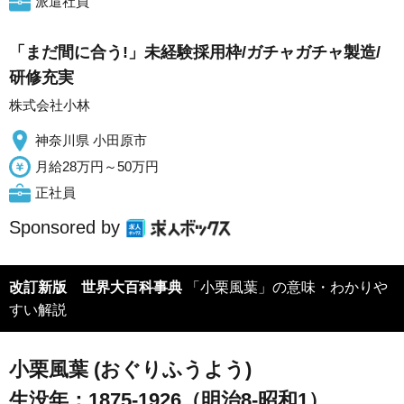
派遣社員
「まだ間に合う!」未経験採用枠/ガチャガチャ製造/
研修充実
株式会社小林
神奈川県 小田原市
月給28万円～50万円
正社員
Sponsored by
改訂新版 世界大百科事典
「小栗風葉」の意味・わかりや
すい解説
小栗風葉 (おぐりふうよう)
生没年：1875-1926（明治8-昭和1）