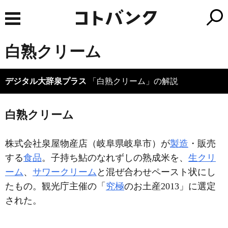
白熟クリーム
デジタル大辞泉プラス
「白熟クリーム」の解説
白熟クリーム
株式会社泉屋物産店（岐阜県岐阜市）が
製造
・販売
する
食品
。子持ち鮎のなれずしの熟成米を、
生クリ
ーム
、
サワークリーム
と混ぜ合わせペースト状にし
たもの。観光庁主催の「
究極
のお土産2013」に選定
された。