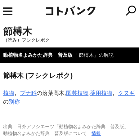
節榑木
（読み）フシクレボク
動植物名よみかた辞典 普及版
「節榑木」の解説
節榑木 (フシクレボク)
植物
。
ブナ科
の落葉高木,
園芸植物
,
薬用植物
。
クヌギ
の
別称
出典
日外アソシエーツ「動植物名よみかた辞典 普及版」
動植物名よみかた辞典 普及版について
情報