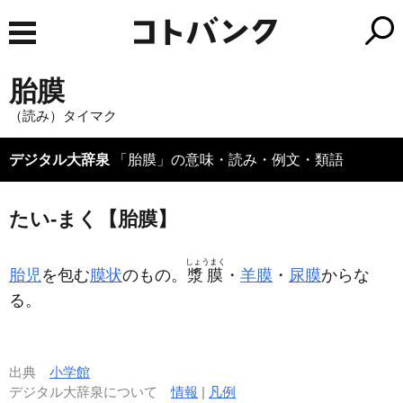
胎膜
（読み）タイマク
デジタル大辞泉
「胎膜」の意味・読み・例文・類語
たい‐まく【胎膜】
しょうまく
胎児
を包む
膜状
のもの。
漿膜
・
羊膜
・
尿膜
からな
る。
出典
小学館
デジタル大辞泉について
情報
|
凡例