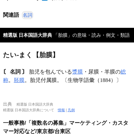
関連語
名詞
精選版 日本国語大辞典
「胎膜」の意味・読み・例文・類語
たい‐まく【胎膜】
〘 名詞 〙
胎児を包んでいる
漿膜
・尿膜・羊膜の
総
称
。
胚膜
。胎児付属膜。〔生物学語彙（1884）〕
出典
精選版 日本国語大辞典
精選版 日本国語大辞典について
情報
|
凡例
一般事務/「複数名の募集」マーケティング・カスタ
マー対応など/東京都/台東区