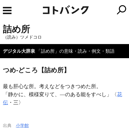
詰め所
（読み）ツメドコロ
デジタル大辞泉
「詰め所」の意味・読み・例文・類語
つめ‐どころ【詰め所】
最も肝心な所。考えなどをつきつめた所。
「静かに、模様変りて、―のある能をすべし」〈
花
伝
・三〉
出典
小学館