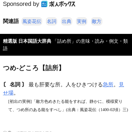
Sponsored by
関連語
風姿花伝
名詞
出典
実例
敵方
精選版 日本国語大辞典
「詰め所」の意味・読み・例文・類
語
つめ‐どころ【詰所】
〘 名詞 〙
最も肝要な所。人をひきつける
急所
。
見
せ場
。
[初出の実例]「敵方色めきたる能をすれば、静かに、模様変り
て、つめ所のある能をすべし」(出典：風姿花伝（1400‐02頃）三)