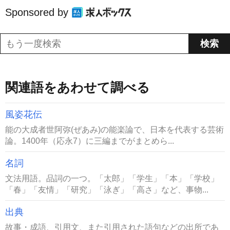
Sponsored by
関連語をあわせて調べる
風姿花伝
能の大成者世阿弥(ぜあみ)の能楽論で、日本を代表する芸術
論。1400年（応永7）に三編までがまとめら...
名詞
文法用語。品詞の一つ。「太郎」「学生」「本」「学校」
「春」「友情」「研究」「泳ぎ」「高さ」など、事物...
出典
故事・成語、引用文、また引用された語句などの出所であ