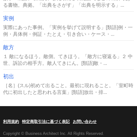
る書物。典拠。「出典をさがす」「出典を明示する」...
実例
実際にあった事例。「実例を挙げて説明する」[類語]例・一
例・具体例・例証・たとえ・引き合い・ケース・...
敵方
１ 敵になるほう。敵側。てきほう。「敵方に寝返る」２ 中
世、訴訟の相手方。敵人てきにん。[類語]敵・...
初出
［名］(スル)初めて出ること。最初に現れること。「室町時
代に初出したと思われる言葉」[類語]放出・排...
利用規約
特定商取引法に基づく表記
お問い合わせ
Copyright © Business Architect Inc. All Rights Reserved.