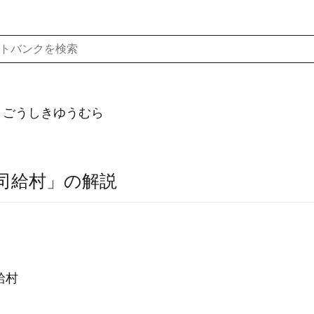
）ごうしきゆうむら
司給村」の解説
給村