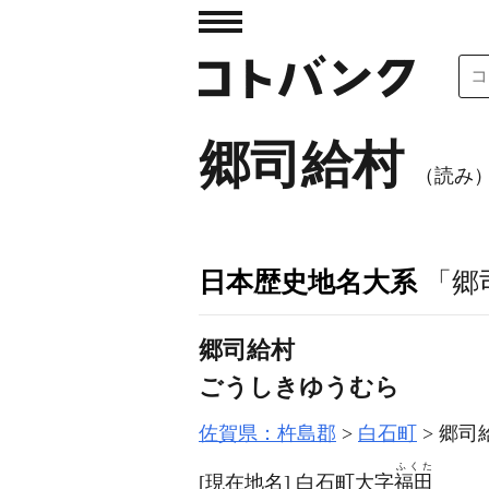
郷司給村
（読み
日本歴史地名大系
「郷
郷司給村
ごうしきゆうむら
佐賀県：杵島郡
白石町
郷司
ふくた
[現在地名]
白石町大字
福田