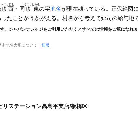
うつりにし
うつりひがし
給
移西
・同
移東
の字
地名
が現在残っている。正保絵図
あったことがうかがえる。村名から考えて郷司の給与地
す。ジャパンナレッジをご利用いただくとすべての情報をご覧になれま
歴史地名大系について
情報
ビリステーション高島平支店/板橋区