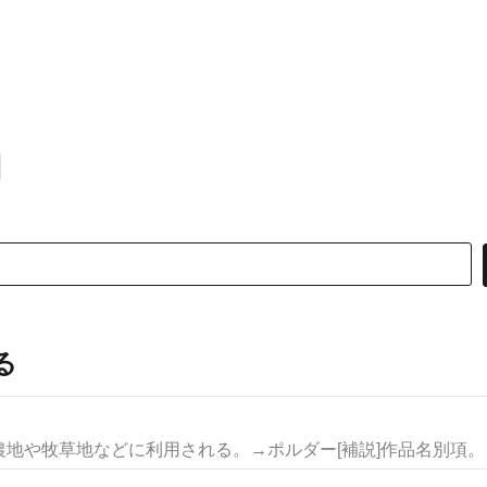
る
地や牧草地などに利用される。→ポルダー[補説]作品名別項。→干