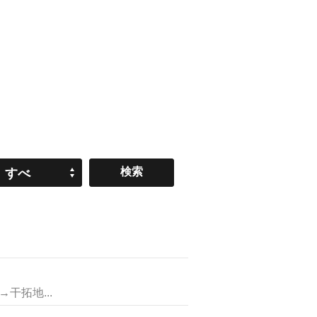
すべ
て
拓地...