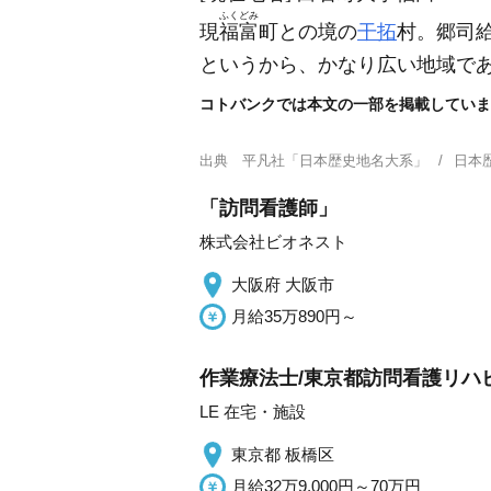
ふくどみ
現
福富
町との境の
干拓
村。郷司
というから、かなり広い地域で
コトバンクでは本文の一部を掲載していま
出典
平凡社「日本歴史地名大系」
日本
「訪問看護師」
株式会社ビオネスト
大阪府 大阪市
月給35万890円～
作業療法士/東京都訪問看護リハ
LE 在宅・施設
東京都 板橋区
月給32万9,000円～70万円