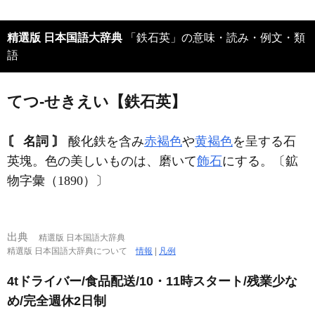
精選版 日本国語大辞典
「鉄石英」の意味・読み・例文・類
語
てつ‐せきえい【鉄石英】
〘 名詞 〙
酸化鉄を含み
赤褐色
や
黄褐色
を呈する石
英塊。色の美しいものは、磨いて
飾石
にする。〔鉱
物字彙（1890）〕
出典
精選版 日本国語大辞典
精選版 日本国語大辞典について
情報
|
凡例
4tドライバー/食品配送/10・11時スタート/残業少な
め/完全週休2日制