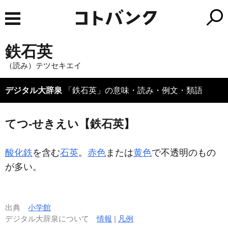
鉄石英
（読み）テツセキエイ
デジタル大辞泉
「鉄石英」の意味・読み・例文・類語
てつ‐せきえい【鉄石英】
酸化鉄
を含む
石英
。
赤色
または
黄色
で不透明のもの
が多い。
出典
小学館
デジタル大辞泉について
情報
|
凡例