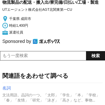
物流製品の配送・搬入出/寮完備/日払い/工場・製造
UTエージェント株式会社AGT北関東第一CU
千葉県 成田市
時給1,400円
派遣社員
Sponsored by
関連語をあわせて調べる
名詞
文法用語。品詞の一つ。「太郎」「学生」「本」「学校」
「春」「友情」「研究」「泳ぎ」「高さ」など、事物...