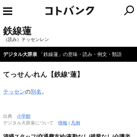
鉄線蓮
（読み）テッセンレン
デジタル大辞泉
「鉄線蓮」の意味・読み・例文・類語
×
てっせん‐れん【鉄線
蓮】
テッセン
の
別名
。
出典
小学館
デジタル大辞泉について
情報
|
凡例
清掃スタッフ/交通費支給/夜勤なし/残業なし/介護老