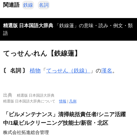
関連語
鉄線
名詞
精選版 日本国語大辞典
「鉄線蓮」の意味・読み・例文・類
語
てっせん‐れん【鉄線蓮】
〘 名詞 〙
植物
「
てっせん（鉄線）
」の
漢名
。
出典
精選版 日本国語大辞典
精選版 日本国語大辞典について
情報
|
凡例
「ビルメンテナンス」清掃統括責任者/シニア活躍
中/1級ビルクリーニング技能士/新宿・北区
株式会社拓進総合管理