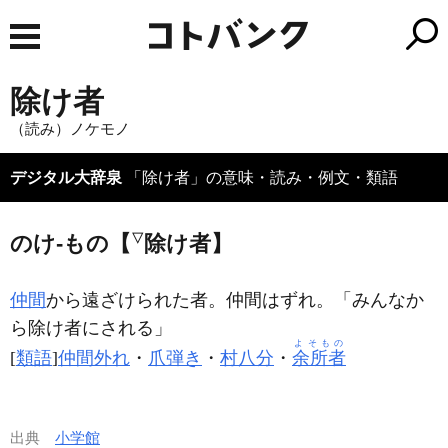
除け者
（読み）ノケモノ
デジタル大辞泉
「除け者」の意味・読み・例文・類語
のけ‐もの【
▽
除け者】
仲間
から遠ざけられた者。仲間はずれ。「みんなか
ら
除け者
にされる」
よそもの
[
類語
]
仲間外れ
・
爪弾き
・
村八分
・
余所者
出典
小学館