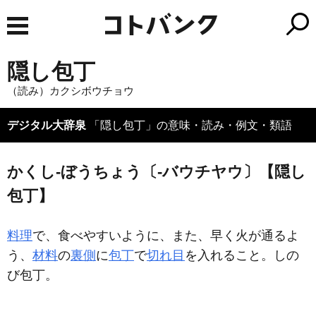
隠し包丁
（読み）カクシボウチョウ
デジタル大辞泉
「隠し包丁」の意味・読み・例文・類語
かくし‐ぼうちょう〔‐バウチヤウ〕【隠し
包丁】
料理
で、食べやすいように、また、早く火が通るよ
う、
材料
の
裏側
に
包丁
で
切れ目
を入れること。しの
び包丁。