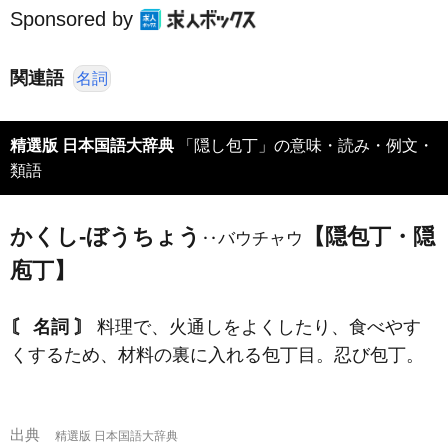
Sponsored by
関連語
名詞
精選版 日本国語大辞典
「隠し包丁」の意味・読み・例文・
類語
かくし‐ぼうちょう
【隠包丁・隠
‥バウチャウ
庖丁】
〘 名詞 〙
料理で、火通しをよくしたり、食べやす
くするため、材料の裏に入れる包丁目。忍び包丁。
出典
精選版 日本国語大辞典