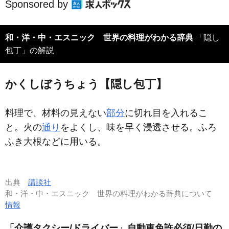
Sponsored by
和・洋・中・エスニック 世界の料理がわかる辞典
「隠し
包丁」の解説
かくしぼうちょう【隠し包丁】
料理で、材料の見えない
部分
に切れ目を入れるこ
と。火の
通り
をよくし、味を早く浸透させる。ふろ
ふき大根などに用いる。
出典
講談社
和・洋・中・エスニック 世界の料理がわかる辞典について
情報
「介護タクシー/ドライバー」自動車免許必須/日勤の