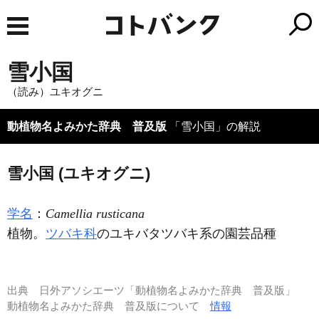
雪小国
（読み）ユキオグニ
動植物名よみかた辞典 普及版
「雪小国」の解説
雪小国 (ユキオグニ)
学名
：
Camellia rusticana
植物。
ツバキ科
のユキバタツバキ系の園芸品種
出典
日外アソシエーツ「動植物名よみかた辞典 普及版」
動植物名よみかた辞典 普及版について
情報