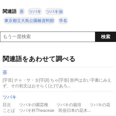
関連語
茶
ツバキ
ツバキ油
東京都立大島公園椿資料館
学名
関連語をあわせて調べる
茶
[字音] チャ・サ・タ[字訓] ちゃ[字形] 形声は古い字書にみえ
ず、その初文はおそらく(と)であろ...
ツバキ
目次 ツバキの園芸種 ツバキの栽培 ツバキの花
ことば ツバキ科Theaceae 民俗日本の花木...