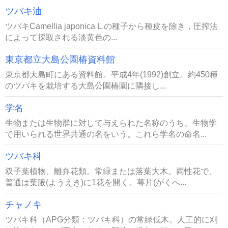
ツバキ油
ツバキCamellia japonica L.の種子から種皮を除き，圧搾法
によって採取される淡黄色の...
東京都立大島公園椿資料館
東京都大島町にある資料館。平成4年(1992)創立。約450種
のツバキを栽培する大島公園椿園に隣接し...
学名
生物または生物群に対して与えられた名称のうち、生物学
で用いられる世界共通の名をいう。これら学名の命名...
ツバキ科
双子葉植物、離弁花類。常緑または落葉大木。両性花で、
普通は葉腋(ようえき)に1花を開く。萼片(がくへ...
チャノキ
ツバキ科（APG分類：ツバキ科）の常緑低木。人工的に刈