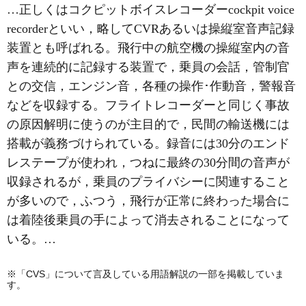
…正しくはコクピットボイスレコーダーcockpit voice
recorderといい，略してCVRあるいは操縦室音声記録
装置とも呼ばれる。飛行中の航空機の操縦室内の音
声を連続的に記録する装置で，乗員の会話，管制官
との交信，エンジン音，各種の操作･作動音，警報音
などを収録する。
フライトレコーダー
と同じく事故
の原因解明に使うのが主目的で，民間の輸送機には
搭載が義務づけられている。録音には30分のエンド
レステープが使われ，つねに最終の30分間の音声が
収録されるが，乗員のプライバシーに関連すること
が多いので，ふつう，飛行が正常に終わった場合に
は着陸後乗員の手によって消去されることになって
いる。…
※「CVS」について言及している用語解説の一部を掲載していま
す。