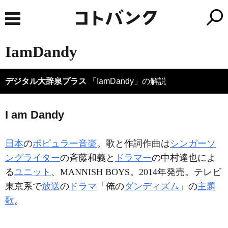
IamDandy
デジタル大辞泉プラス
「IamDandy」の解説
I am Dandy
日本
の
ポピュラー音楽
。歌と作詞作曲は
シンガーソ
ングライター
の斉藤和義と
ドラマー
の中村達也によ
る
ユニット
、MANNISH BOYS。2014年発売。テレビ
東京系で
放送
の
ドラマ
「俺の
ダンディズム
」の
主題
歌
。