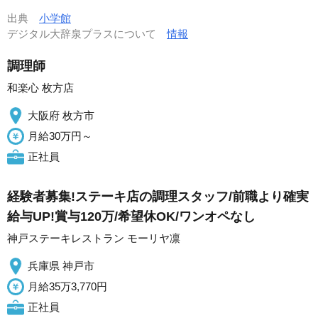
出典
小学館
デジタル大辞泉プラスについて
情報
調理師
和楽心 枚方店
大阪府 枚方市
月給30万円～
正社員
経験者募集!ステーキ店の調理スタッフ/前職より確実
給与UP!賞与120万/希望休OK/ワンオペなし
神戸ステーキレストラン モーリヤ凛
兵庫県 神戸市
月給35万3,770円
正社員