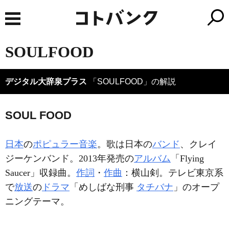
SOULFOOD
デジタル大辞泉プラス
「SOULFOOD」の解説
SOUL FOOD
日本
の
ポピュラー音楽
。歌は日本の
バンド
、クレイ
ジーケンバンド。2013年発売の
アルバム
「Flying
Saucer」収録曲。
作詞
・
作曲
：横山剣。テレビ東京系
で
放送
の
ドラマ
「めしばな刑事
タチバナ
」のオープ
ニングテーマ。