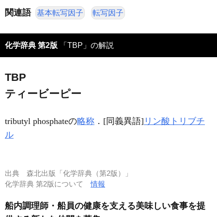
関連語
基本転写因子
転写因子
化学辞典 第2版
「TBP」の解説
TBP
ティービーピー
tributyl phosphateの
略称
．[同義異語]
リン酸トリブチ
ル
出典
森北出版「化学辞典（第2版）」
化学辞典 第2版について
情報
船内調理師・船員の健康を支える美味しい食事を提