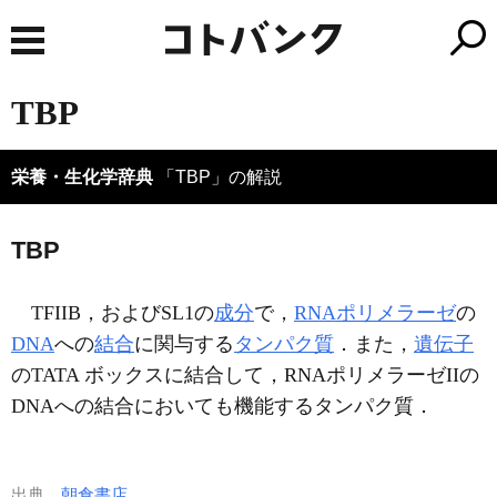
TBP
栄養・生化学辞典
「TBP」の解説
TBP
TFIIB，およびSL1の
成分
で，
RNAポリメラーゼ
の
DNA
への
結合
に関与する
タンパク質
．また，
遺伝子
のTATA ボックスに結合して，RNAポリメラーゼIIの
DNAへの結合においても機能するタンパク質．
出典
朝倉書店