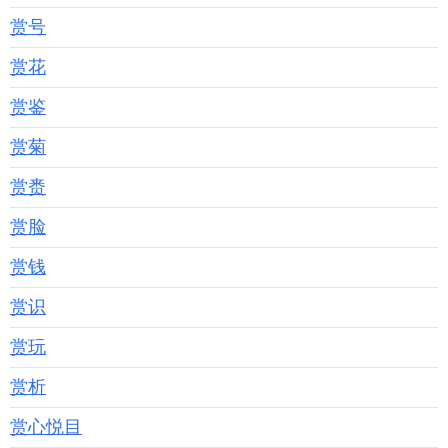
赏号
赏花
赏鉴
赏菊
赏赉
赏脸
赏钱
赏识
赏玩
赏析
赏心悦目