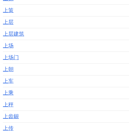
上策
上层
上层建筑
上场
上场门
上朝
上车
上乘
上秤
上齿龈
上传