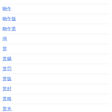
晌午
晌午饭
晌午觉
埫
赏
赏赐
赏罚
赏饭
赏封
赏格
赏光