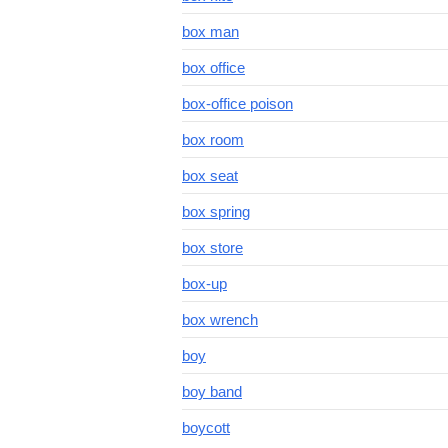
box man
box office
box-office poison
box room
box seat
box spring
box store
box-up
box wrench
boy
boy band
boycott