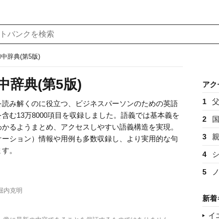
中辞典(第5版)
辞典(第5版)
アク
1
を読み解くのに役立つ、ビジネスパーソンのための英語
含む13万8000項目を収録しました。語義では基本義を
2
わかるようまとめ、アクセスしやすい語義構造を実現。
3
ケーション）情報や用例も多数収録し、より実用的な句
ます。
4
5
堀内克明
新着
イ