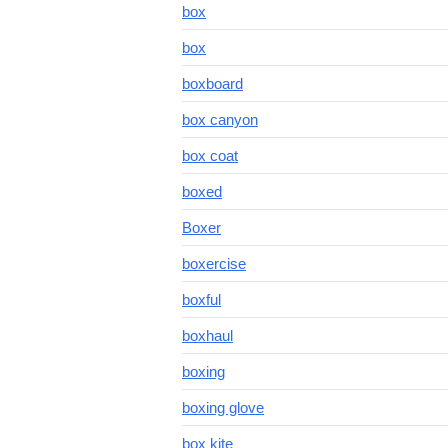
box
box
boxboard
box canyon
box coat
boxed
Boxer
boxercise
boxful
boxhaul
boxing
boxing glove
box kite