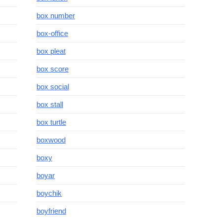
box number
box-office
box pleat
box score
box social
box stall
box turtle
boxwood
boxy
boyar
boychik
boyfriend