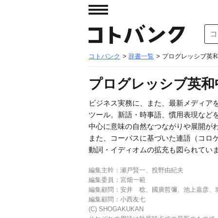
コトバンク
>
辞書一覧
> プログレッシブ英和
プログレッシブ英和中
ビジネス実務に、また、最新メディア
ツール。新語・時事語、慣用表現などを
中心に意味の自然なつながりや展開が
また、コーパスに基づいた連語（コロ
動詞・イディオムの拡充も図られてい
編集主幹：瀬戸賢一、投野由紀夫
編集委員：宮畑一範
編集顧問：安井 稔、國廣哲彌、池上嘉彦、
編集顧問：小西友七
(C) SHOGAKUKAN