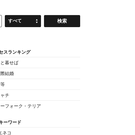
すべて
セスランキング
父と暮せば
国際結婚
親等
シャチ
ノーフォーク・テリア
キーワード
エネコ