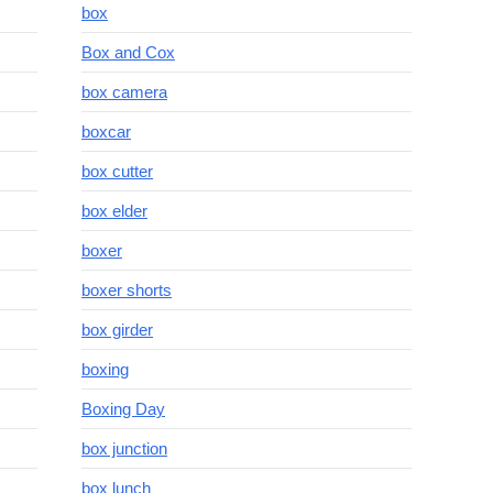
box
Box and Cox
box camera
boxcar
box cutter
box elder
boxer
boxer shorts
box girder
boxing
Boxing Day
box junction
box lunch