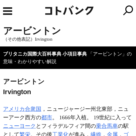
アービントン
（その他表記）Irvington
ブリタニカ国際大百科事典 小項目事典
「アービントン」の
意味・わかりやすい解説
アービントン
Irvington
アメリカ合衆国
，ニュージャージー州北東部，ニュ
ーアーク西方の
都市
。 1666年入植。 19世紀に入って
ニューヨーク
とフィラデルフィア間の
乗合馬車
の駅
として
繁栄
。その後
工業化
が進み，
繊維
，
金属
，
ゴ