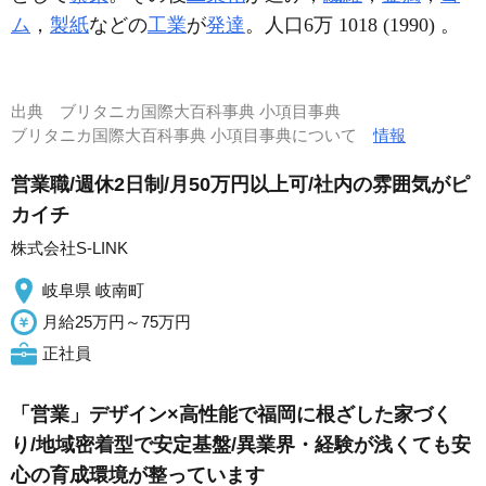
ム
，
製紙
などの
工業
が
発達
。人口6万 1018 (1990) 。
出典
ブリタニカ国際大百科事典 小項目事典
ブリタニカ国際大百科事典 小項目事典について
情報
営業職/週休2日制/月50万円以上可/社内の雰囲気がピ
カイチ
株式会社S-LINK
岐阜県 岐南町
月給25万円～75万円
正社員
「営業」デザイン×高性能で福岡に根ざした家づく
り/地域密着型で安定基盤/異業界・経験が浅くても安
心の育成環境が整っています