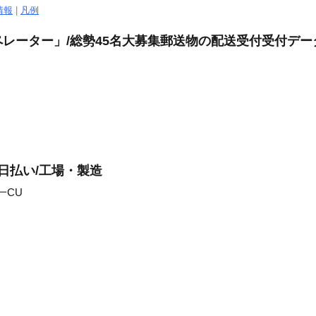
情報
|
凡例
レーター」/総勢45名大募集郵送物の配送受付受付デー
日払い/工場・製造
一CU