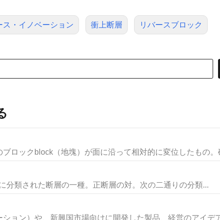
ース・イノベーション
衝上断層
リバースブロック
る
ロックblock（地塊）が面に沿って相対的に変位したもの。破断
運動学的に分類された断層の一種。正断層の対。次の二通りの分類...
ション）や、新興国市場向けに開発した製品、経営のアイデアな