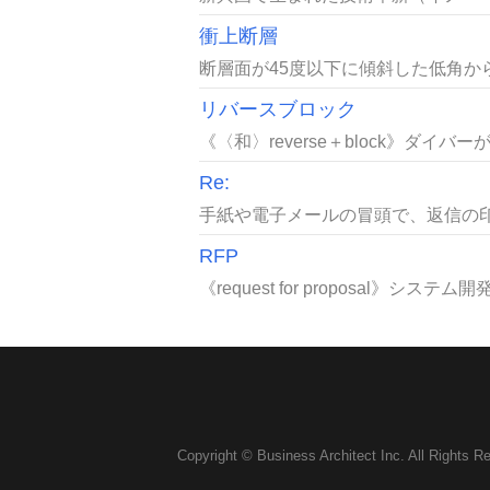
衝上断層
断層面が45度以下に傾斜した低角から
リバースブロック
《〈和〉reverse＋block》ダ
Re:
手紙や電子メールの冒頭で、返信の印と
RFP
《request for proposal》
Copyright © Business Architect Inc. All Rights R