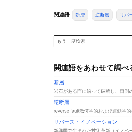
関連語
断層
逆断層
リバ
関連語をあわせて調べ
断層
岩石がある面に沿って破断し、両側のブ
逆断層
reverse fault幾何学的および
リバース・イノベーション
新興国で生まれた技術革新（イノベー