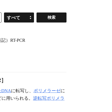
すべて
記）RT-PCR
R］
cDNA
に転写し、
ポリメラーゼ
に
どに用いられる。
逆転写ポリメラ