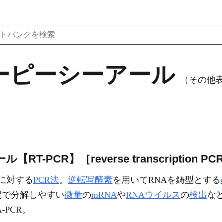
ーピーシーアール
（その他表
-PCR】［reverse transcription PC
に対する
PCR法
。
逆転写酵素
を用いてRNAを鋳型とする
定で分解しやすい
微量
の
mRNA
や
RNAウイルス
の
検出
な
-PCR。