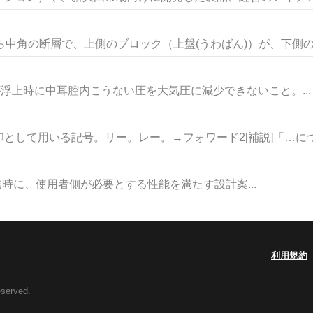
中角の断層で、上側のブロック（上盤(うわばん)）が、下側のブ
イバーが浮上時に中耳腔内こうない圧を大気圧に減少できないこと。...
して用いる記号。リー。レー。→フォワード2[補説]「…につい
システム開発時に、使用者側が必要とする性能を満たす設計案...
利用規約
eserved.