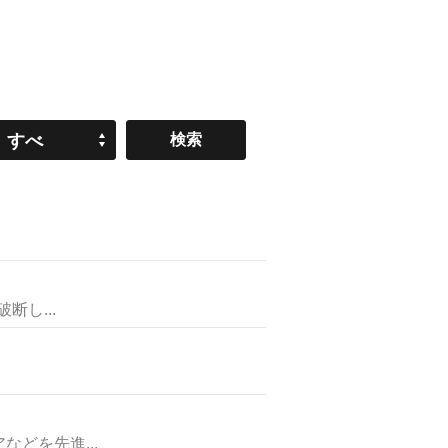
すべ
て
し...
どを先進...