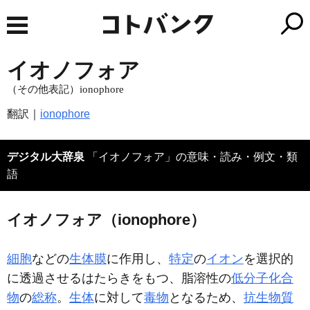
イオノフォア
（その他表記）ionophore
翻訳｜
ionophore
デジタル大辞泉
「イオノフォア」の意味・読み・例文・類
語
イオノフォア（ionophore）
細胞
などの
生体膜
に作用し、
特定
の
イオン
を選択的
に透過させるはたらきをもつ、脂溶性の
低分子化合
物
の
総称
。
生体
に対して
毒物
となるため、
抗生物質