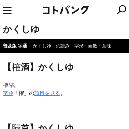
かくしゆ
普及版 字通
「かくしゆ」の読み・字形・画数・意味
【
酒】かくしゆ
。
字通
「
」の
項目を見る
。
【
首】かくしゆ