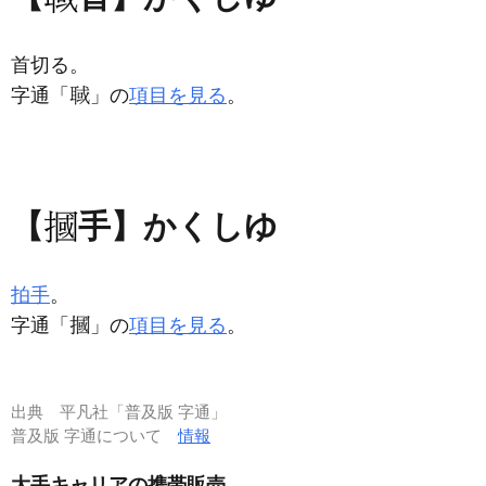
首切る。
字通「
」の
項目を見る
。
【
手】かくしゆ
拍手
。
字通「
」の
項目を見る
。
出典
平凡社「普及版 字通」
普及版 字通について
情報
大手キャリアの携帯販売