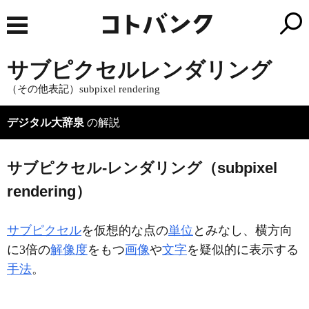
サブピクセルレンダリング
（その他表記）subpixel rendering
デジタル大辞泉
の解説
サブピクセル‐レンダリング（subpixel
rendering）
サブピクセル
を仮想的な点の
単位
とみなし、横方向
に3倍の
解像度
をもつ
画像
や
文字
を疑似的に表示する
手法
。