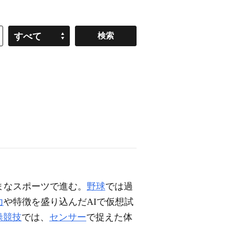
すべて
まなスポーツで進む。
野球
では過
力
や特徴を盛り込んだAIで仮想試
操競技
では、
センサー
で捉えた体