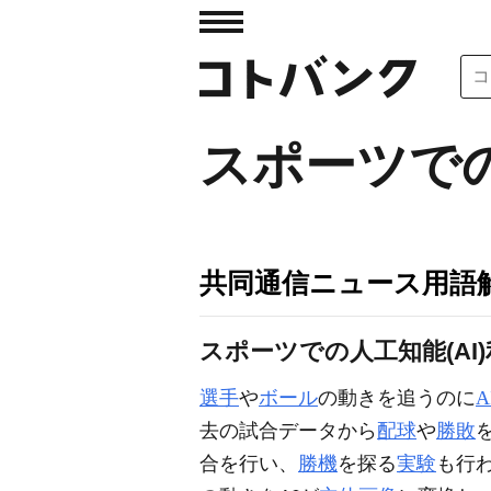
スポーツでの
共同通信ニュース用語
スポーツでの人工知能(AI
選手
や
ボール
の動きを追うのに
A
去の試合データから
配球
や
勝敗
合を行い、
勝機
を探る
実験
も行