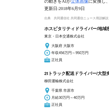
の動きをAIが
立体画像
に変換し
更新日:
2018年6月9日
出典
共同通信社 共同通信ニュース用語解説
ホスピタリティドライバー/地域
東京・日本交通株式会社
大阪府 大阪市
年収456万円～950万円
正社員
2tトラック配送ドライバー/大
柳田運輸株式会社
千葉県 市原市
月給30万円～40万円
正社員