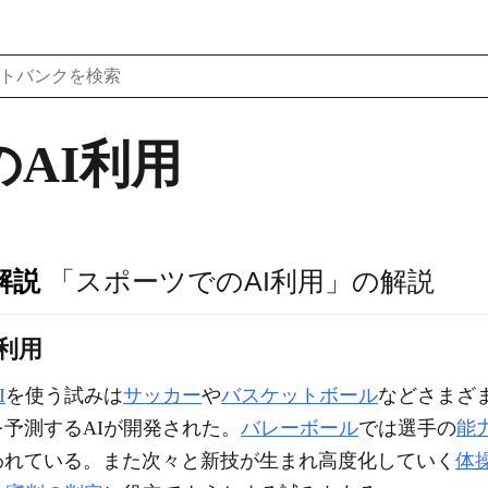
AI利用
解説
「スポーツでのAI利用」の解説
)利用
I
を使う試みは
サッカー
や
バスケットボール
などさまざ
を予測するAIが開発された。
バレーボール
では選手の
能
われている。また次々と新技が生まれ高度化していく
体