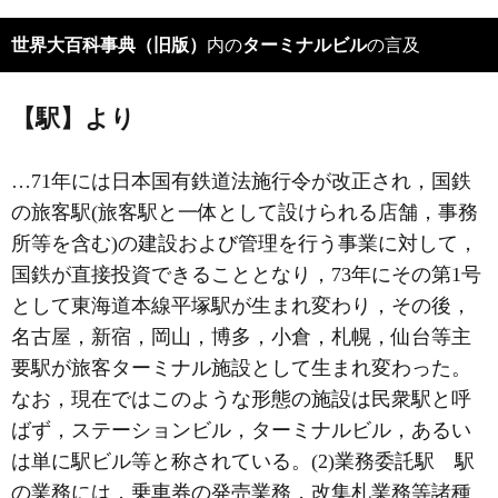
世界大百科事典（旧版）
内の
ターミナルビル
の言及
【駅】より
…71年には日本国有鉄道法施行令が改正され，国鉄
の旅客駅(旅客駅と一体として設けられる店舗，事務
所等を含む)の建設および管理を行う事業に対して，
国鉄が直接投資できることとなり，73年にその第1号
として東海道本線平塚駅が生まれ変わり，その後，
名古屋，新宿，岡山，博多，小倉，札幌，仙台等主
要駅が旅客ターミナル施設として生まれ変わった。
なお，現在ではこのような形態の施設は民衆駅と呼
ばず，ステーションビル，ターミナルビル，あるい
は単に駅ビル等と称されている。(2)業務委託駅 駅
の業務には，乗車券の発売業務，改集札業務等諸種