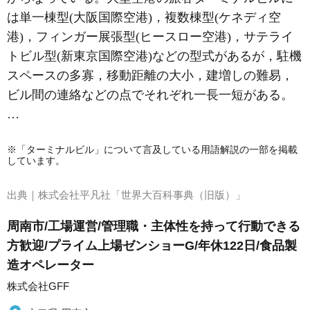
は単一棟型(大阪国際空港)，複数棟型(ケネディ空
港)，フィンガー展張型(ヒースロー空港)，サテライ
トビル型(新東京国際空港)などの型式があるが，駐機
スペースの多寡，移動距離の大小，建増しの難易，
ビル間の連絡などの点でそれぞれ一長一短がある。
…
※「ターミナルビル」について言及している用語解説の一部を掲載
しています。
出典｜
株式会社平凡社「世界大百科事典（旧版）」
周南市/工場運営/管理職・主体性を持って行動できる
方歓迎/プライム上場ゼンショーG/年休122日/食品製
造オペレーター
株式会社GFF