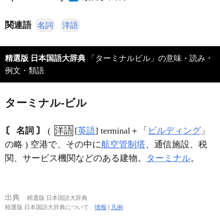
関連語
名詞
洋語
精選版 日本国語大辞典
「ターミナルビル」の意味・読み・
例文・類語
ターミナル‐ビル
〘 名詞 〙
(
洋語
[
英語
] terminal＋「
ビルディング
」
の略 ) 空港で、その中に
航空管制塔
、通信施設、税
関、サービス機関などのある建物。
ターミナル
。
出典
精選版 日本国語大辞典
精選版 日本国語大辞典について
情報
|
凡例