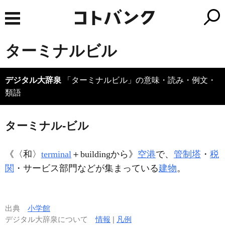
ターミナルビル
デジタル大辞泉
「ターミナルビル」の意味・読み・例文・
類語
ターミナル‐ビル
《〈和〉
terminal
＋buildingから》
空港
で、
管制塔
・
税
関
・サービス部門などが集まっている
建物
。
出典
小学館
デジタル大辞泉について
情報
|
凡例