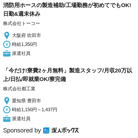
消防用ホースの製造補助/工場勤務が初めてでもOK!
日勤&週末休み
株式会社トーコー
大阪府 吹田市
時給1,350円
派遣社員
「今だけ!寮費2ヶ月無料」製造スタッフ/月収20万以
上/日払/即就業OK/寮完備
株式会社都工業
愛知県 豊田市
時給1,150円～1,437円
派遣社員
Sponsored by