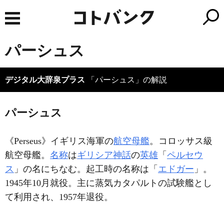
パーシュス
デジタル大辞泉プラス
「パーシュス」の解説
パーシュス
《Perseus》イギリス海軍の
航空母艦
。コロッサス級
航空母艦。
名称
は
ギリシア神話
の
英雄
「
ペルセウ
ス
」の名にちなむ。起工時の名称は「
エドガー
」。
1945年10月就役。主に蒸気カタパルトの試験艦とし
て利用され、1957年退役。