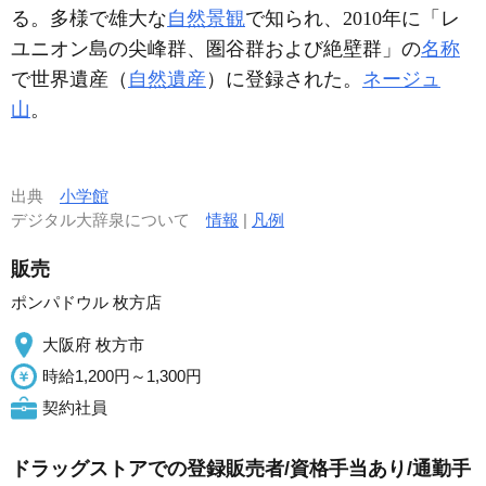
る。多様で雄大な
自然景観
で知られ、2010年に「レ
ユニオン島の尖峰群、圏谷群および絶壁群」の
名称
で世界遺産（
自然遺産
）に登録された。
ネージュ
山
。
出典
小学館
デジタル大辞泉について
情報
|
凡例
販売
ポンパドウル 枚方店
大阪府 枚方市
時給1,200円～1,300円
契約社員
ドラッグストアでの登録販売者/資格手当あり/通勤手