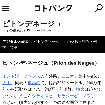
ピトンデネージュ
（その他表記）Piton des Neiges
デジタル大辞泉
「ピトンデネージュ」の意味・読み・例
文・類語
ピトン‐デ‐ネージュ（Piton des Neiges）
インド洋
、
フランス
の海外県
レユニオン島
中央部の
火山
。同島の
最高峰
で、標高3069メートル。200万年
前から活動をはじめ、約3万年前以降、
噴火
は起きて
いない。
周囲
を
シラオス谷
、
サラジー谷
、
マファト
谷
という噴火に起因する三つの陥没圏谷に囲まれ