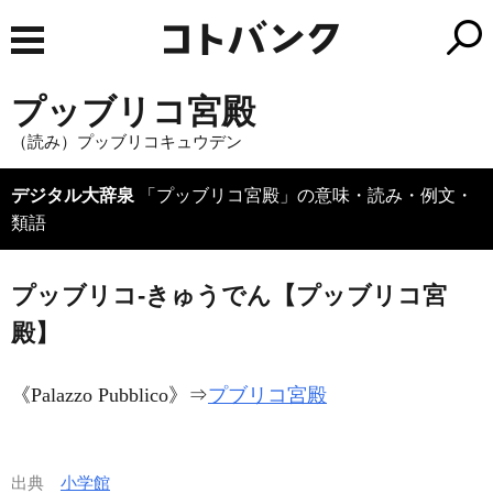
プッブリコ宮殿
（読み）プッブリコキュウデン
デジタル大辞泉
「プッブリコ宮殿」の意味・読み・例文・
類語
プッブリコ‐きゅうでん【プッブリコ宮
殿】
《
Palazzo Pubblico
》⇒
プブリコ宮殿
出典
小学館