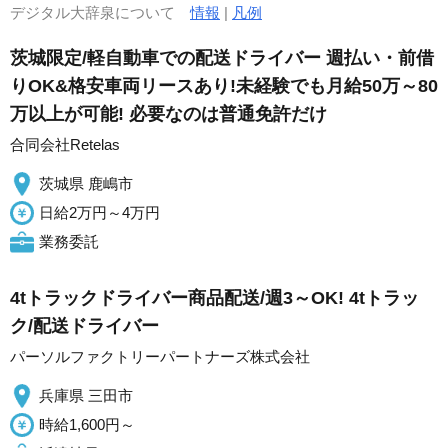
デジタル大辞泉について
情報
|
凡例
茨城限定/軽自動車での配送ドライバー 週払い・前借
りOK&格安車両リースあり!未経験でも月給50万～80
万以上が可能! 必要なのは普通免許だけ
合同会社Retelas
茨城県 鹿嶋市
日給2万円～4万円
業務委託
4tトラックドライバー商品配送/週3～OK! 4tトラッ
ク/配送ドライバー
パーソルファクトリーパートナーズ株式会社
兵庫県 三田市
時給1,600円～