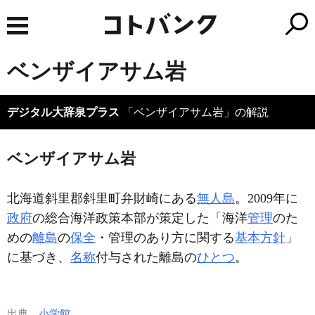
ベンザイアサム岩
デジタル大辞泉プラス
「ベンザイアサム岩」の解説
ベンザイアサム岩
北海道斜里郡斜里町弁財崎にある
無人島
。2009年に
政府
の総合海洋政策本部が策定した「海洋
管理
のた
めの
離島
の
保全
・管理のあり方に関する
基本方針
」
に基づき、
名称
付与された離島の
ひとつ
。
出典
小学館