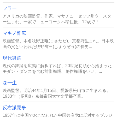
フラー
アメリカの映画監督、作家。マサチューセッツ州ウースタ
ー生まれ。一家でニューヨークへ移住後、12歳で『...
マキノ雅広
映画監督。本名牧野正唯(まさただ)。京都府生まれ。日本映
画の父といわれた牧野省三(しょうぞう)の長男...
現代舞踊
現代の舞踊を広義に解釈すれば、20世紀初頭から始まった
モダン・ダンスを含む前衛舞踊、創作舞踊をいい、...
森一生
映画監督。明治44年1月15日、愛媛県松山市に生まれる。
1933年（昭和8）京都帝国大学文学部卒業。...
反右派闘争
1957年に中国でおこなわれた中国共産党に反対するブルジ