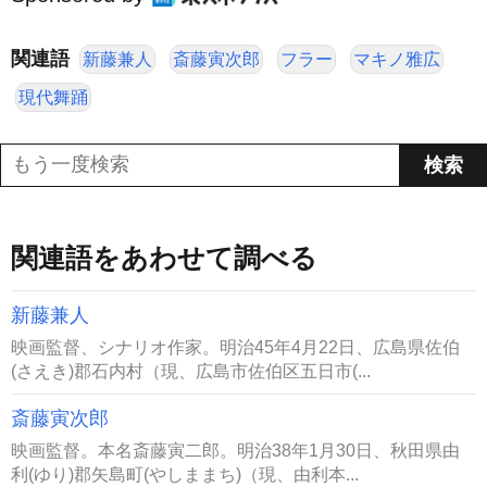
関連語
新藤兼人
斎藤寅次郎
フラー
マキノ雅広
現代舞踊
関連語をあわせて調べる
新藤兼人
映画監督、シナリオ作家。明治45年4月22日、広島県佐伯
(さえき)郡石内村（現、広島市佐伯区五日市(...
斎藤寅次郎
映画監督。本名斎藤寅二郎。明治38年1月30日、秋田県由
利(ゆり)郡矢島町(やしままち)（現、由利本...