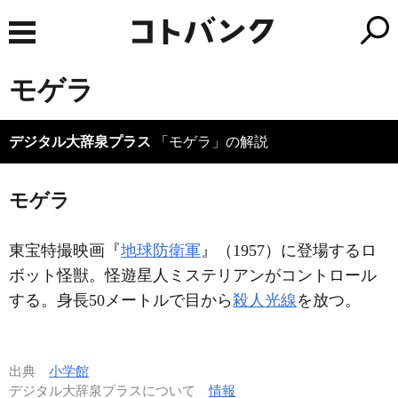
モゲラ
デジタル大辞泉プラス
「モゲラ」の解説
モゲラ
東宝特撮映画『
地球防衛軍
』（1957）に登場するロ
ボット怪獣。怪遊星人ミステリアンがコントロール
する。身長50メートルで目から
殺人光線
を放つ。
出典
小学館
デジタル大辞泉プラスについて
情報