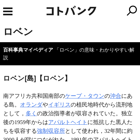
ロベン
百科事典マイペディア
「ロベン」の意味・わかりやすい解
説
ロベン[島]【ロベン】
南アフリカ共和国南部の
ケープ・タウン
の
沖合
にあ
る島。
オランダ
や
イギリス
の植民地時代から流刑地
として，
多く
の政治指導者が収容されていた。独立
後の1959年からは
アパルトヘイト
に抵抗した黒人た
ちを収容する
強制収容所
として使われ，32年間に約
3000人が獄につながれた。1991年のアパルトヘイト