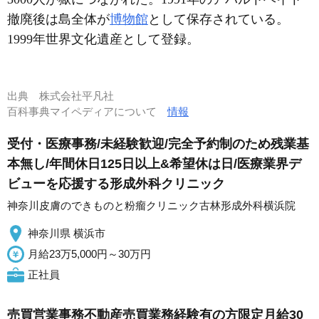
撤廃後は島全体が
博物館
として保存されている。
1999年世界文化遺産として登録。
出典
株式会社平凡社
百科事典マイペディアについて
情報
受付・医療事務/未経験歓迎/完全予約制のため残業基
本無し/年間休日125日以上&希望休は日/医療業界デ
ビューを応援する形成外科クリニック
神奈川皮膚のできものと粉瘤クリニック古林形成外科横浜院
神奈川県 横浜市
月給23万5,000円～30万円
正社員
売買営業事務不動産売買業務経験有の方限定月給30