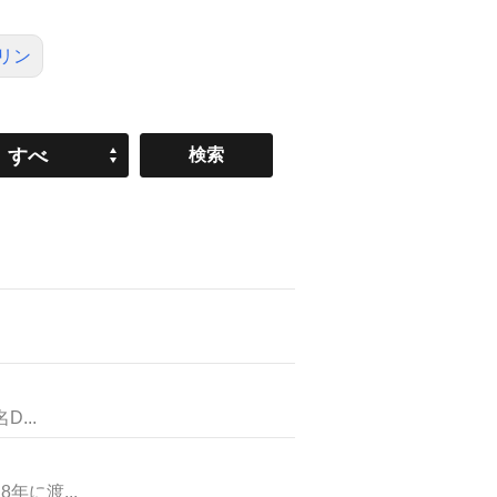
リン
すべ
て
...
に渡...