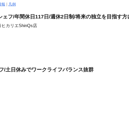
情報
|
凡例
ェフ/年間休日117日/週休2日制/将来の独立を目指す方
ヒカリエShinQs店
ッフ/土日休みでワークライフバランス抜群