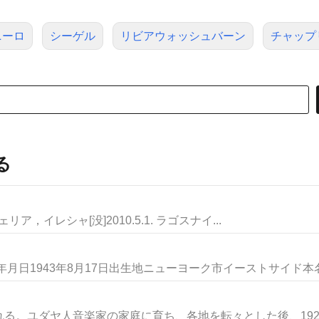
ニーロ
シーゲル
リビアウォッシュバーン
チャップ
る
ェリア，イレシャ[没]2010.5.1. ラゴスナイ...
月日1943年8月17日出生地ニューヨーク市イーストサイド本名D
る。ユダヤ人音楽家の家庭に育ち、各地を転々とした後、1928年