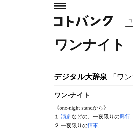
ワンナイト
デジタル大辞泉
「ワン
ワン‐ナイト
《
one-night stand
から》
１
演劇
などの、一夜限りの
興行
２
一夜限りの
情事
。