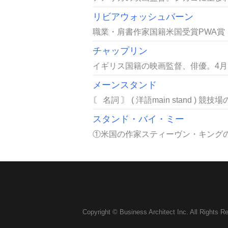
リビアウォッシュバーン
職業・肩書作家国籍米国受賞PWA賞「Wil
チャップリン
イギリス国籍の映画監督、俳優。4月1
メーンスタンド
〘 名詞 〙 ( 洋語main stand )
スタンド・バイ・ミー
①米国の作家スティーヴン・キングの中編
Copyright © Business Architect Inc. All Rights R