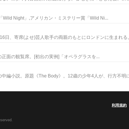
d Night」,アメリカン・ミステリー賞「Wild Ni...
6日、寄席(よせ)芸人歌手の両親のもとにロンドンに生まれる。母
 競技場の正面の観覧席。[初出の実例]「オペラグラスを...
小説。原題《The Body》。12歳の少年4人が、行方不明に.
利用規約
eserved.