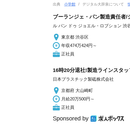
出典
小学館
デジタル大辞泉について
ブーランジェ・パン製造責任者/シ
ル パン ドゥ ジョエル・ロブション 渋谷
東京都 渋谷区
年収474万424円～
正社員
16時20分退社!製造ラインスタ
日本プラスチック製砥株式会社
京都府 大山崎町
月給20万500円～
正社員
Sponsored by