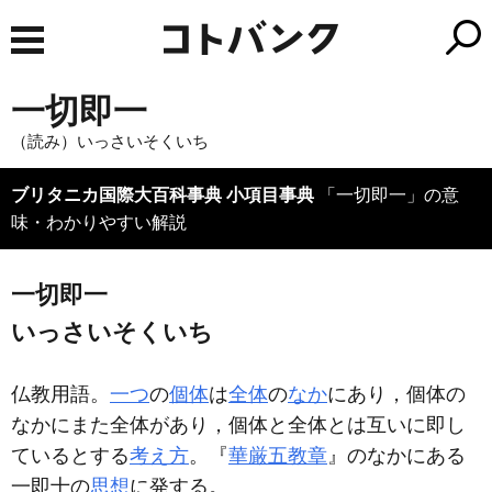
一切即一
（読み）いっさいそくいち
ブリタニカ国際大百科事典 小項目事典
「一切即一」の意
味・わかりやすい解説
一切即一
いっさいそくいち
仏教用語。
一つ
の
個体
は
全体
の
なか
にあり，個体の
なかにまた全体があり，個体と全体とは互いに即し
ているとする
考え方
。『
華厳五教章
』のなかにある
一即十の
思想
に発する。