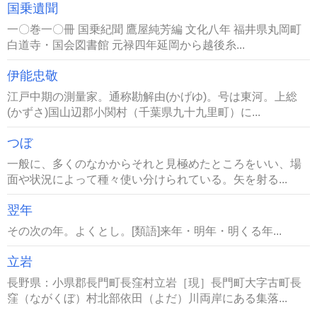
国乗遺聞
一〇巻一〇冊 国乗紀聞 鷹屋純芳編 文化八年 福井県丸岡町
白道寺・国会図書館 元禄四年延岡から越後糸...
伊能忠敬
江戸中期の測量家。通称勘解由(かげゆ)。号は東河。上総
(かずさ)国山辺郡小関村（千葉県九十九里町）に...
つぼ
一般に、多くのなかからそれと見極めたところをいい、場
面や状況によって種々使い分けられている。矢を射る...
翌年
その次の年。よくとし。[類語]来年・明年・明くる年...
立岩
長野県：小県郡長門町長窪村立岩［現］長門町大字古町長
窪（ながくぼ）村北部依田（よだ）川両岸にある集落...