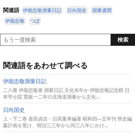
関連語
伊能忠敬測量日記
日向国史
国乗遺聞
伊能忠敬
つぼ
関連語をあわせて調べる
伊能忠敬測量日記
二八冊 伊能忠敬著 測量日記 文化末年か 伊能忠敬記念館 日
本学士院 寛政一二年の北海道測量から文化...
日向国史
上・下二巻 喜田貞吉・日高重孝編著 昭和四―五年刊 県史編
纂計画を受け、明治三三年から同三八年にかけ...