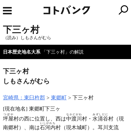
下三ヶ村
（読み）しもさんがむら
日本歴史地名大系
「下三ヶ村」の解説
下三ヶ村
しもさんがむら
宮崎県：東臼杵郡
東郷町
下三ヶ村
[現在地名]
東郷町下三ヶ
つぼや
なかどがわ
みずしだに
坪屋
村の西に位置し、西は
中渡川
村・
水清谷
村
（現
いしがわち
南郷村）
、南は
石河内
村
（現木城町）
。耳川支流