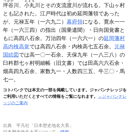
つぼや
おまる
ど
坪谷
川、
小丸
川とその支流
渡
川が流れる。下山ヶ村
とも記された。江戸時代は初め延岡藩領であった
が、元禄五年
（一六九二）
幕府領
になる。寛永一一
年
（一六三四）
の指出
（国乗遺聞）
・日向国覚書と
もに高四八石余。万治四年
（一六六一）
の
延岡藩村
高内検高覚
では高四八石余・内検高七五石余。
元禄
国絵図
では高一〇一石余。天保九年
（一八三八）
の
臼杵郡七ヶ村明細帳
（旧文書）
では田高六六石余・
畑高四九石余、家数九一・人数四三五、牛三〇・馬
七一。
コトバンクでは本文の一部を掲載しています。ジャパンナレッジを
ご利用いただくとすべての情報をご覧になれます。
→ジャパンナレ
ッジのご案内
出典
平凡社「日本歴史地名大系」
日本歴史地名大系について
情報