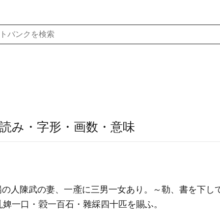
読み・字形・画数・意味
陽の人陳武の妻、一
に三男一女あり。～勒、書を下して
婢一口・
一百石・雜綵四十匹を賜ふ。