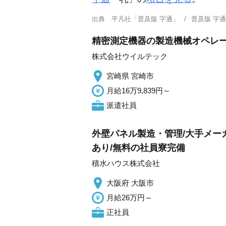
出典
平凡社「普及版 字通」
普及版 字
精密測定機器の製造機械オペレー
株式会社ウイルテック
宮崎県 宮崎市
月給16万9,839円～
派遣社員
外壁パネル製造・管理/大手メー
あり/無料の社員寮完備
積水ハウス株式会社
大阪府 大阪市
月給26万円～
正社員