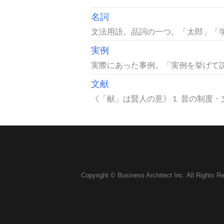
名詞
文法用語。品詞の一つ。「太郎」「学
実例
実際にあった事例。「実例を挙げて説
文献
《「献」は賢人の意》１ 昔の制度・
Copyright © Business Architect Inc. All Rights R