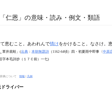
「仁恩」の意味・読み・例文・類語
て恵むこと。あわれんで
情け
をかけること。なさけ。
覃井底蛙」(
出典
：
本朝無題詩
（1162‐64頃）四・初夏雨中即事〈
中原
レ
活字本毛詩抄（１７Ｃ前）一七)
大辞典について
情報
|
凡例
送ドライバー