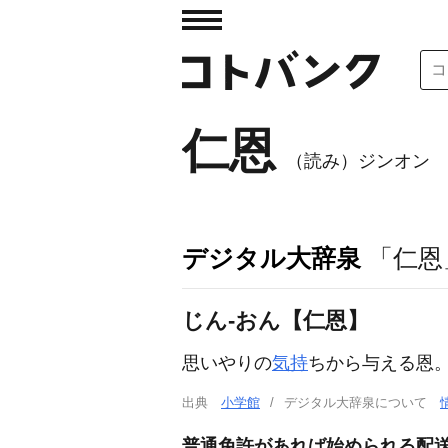
仁恩
（読み）ジンオン
デジタル大辞泉
「仁恩
じん‐おん【仁恩】
思いやりの
気持
ちから与える恩
出典
小学館
デジタル大辞泉について
普通免許があれば始められる配