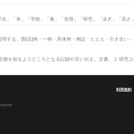
生」「本」「学校」「春」「友情」「研究」「泳ぎ」「高さ」な
明する」[類語]例・一例・具体例・例証・たとえ・引き合い・ケー
文物を知るよりどころとなる記録や言い伝え。文書。２ 研究上の参
利用規約
eserved.