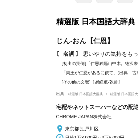
精選版 日本国語大辞典
じん‐おん【仁恩】
〘 名詞 〙
思いやりの気持をもっ
[初出の実例]「仁恩独隔山中木。徳沢未
「周王が仁恩があるに依て」(出典：古
[その他の文献]〔易経疏‐乾卦〕
出典
精選版 日本国語大辞典
精選版 日本国語
宅配やネットスーパーなどの配
CHROME JAPAN株式会社
東京都 江戸川区
日給1万8,000円～3万5,000円