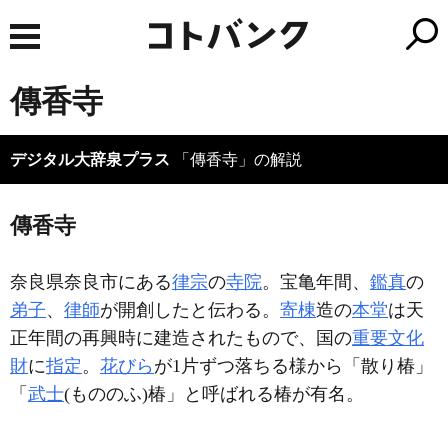
傳香寺
デジタル大辞泉プラス
「傳香寺」の解説
傳香寺
奈良県奈良市にある
律宗
の
寺院
。宝亀年間、
鑑真
の
弟子
、
律師
が開創したと伝わる。
寄棟
造の
本堂
は天
正年間の再興時に建造されたもので、国の
重要文化
財
に
指定
。
花びら
が1片ずつ落ちる様から「散り椿」
「
武士
(もののふ)椿」と呼ばれる椿が有名。