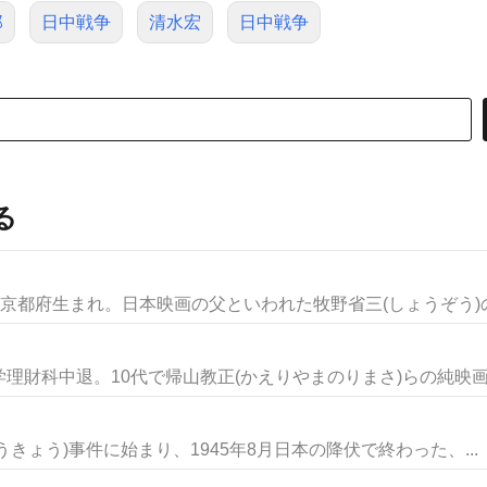
郎
日中戦争
清水宏
日中戦争
る
京都府生まれ。日本映画の父といわれた牧野省三(しょうぞう)の長
財科中退。10代で帰山教正(かえりやまのりまさ)らの純映画劇
こうきょう)事件に始まり、1945年8月日本の降伏で終わった、...