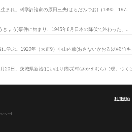
生まれ。科学評論家の原田三夫(はらだみつお)（1890―197...
こうきょう)事件に始まり、1945年8月日本の降伏で終わった、...
学ぶ。1920年（大正9）小山内薫(おさないかおる)の松竹キネマ
20日、茨城県新治(にいはり)郡栄村(さかえむら)（現、つくば.
利用規約
eserved.