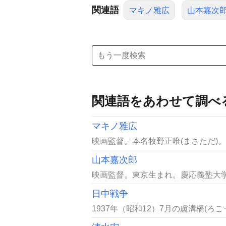
関連語
マキノ雅広
山本嘉次
関連語をあわせて調べ
マキノ雅広
映画監督。本名牧野正唯(まさただ)。
山本嘉次郎
映画監督。東京生まれ。慶応義塾大学理
日中戦争
1937年（昭和12）7月の盧溝橋(ろ