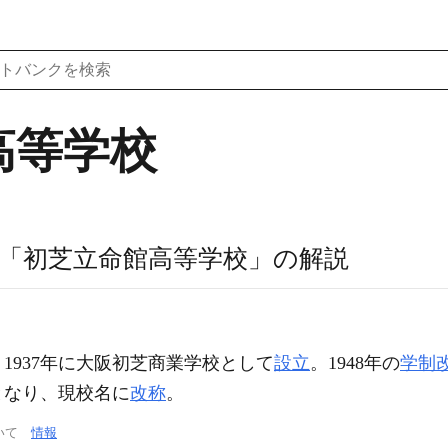
高等学校
「初芝立命館高等学校」の解説
1937年に大阪初芝商業学校として
設立
。1948年の
学制
となり、現校名に
改称
。
ついて
情報