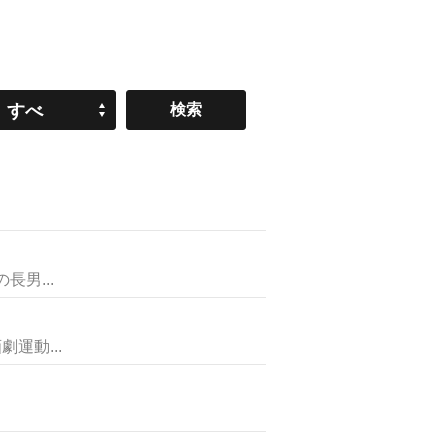
すべ
て
男...
運動...