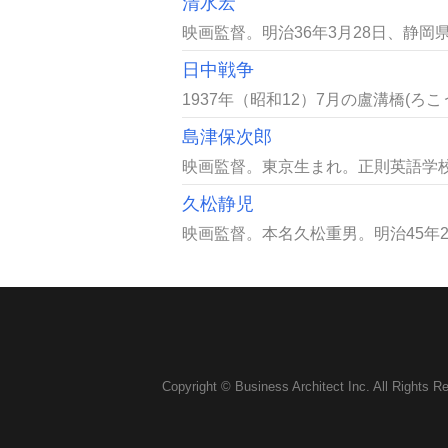
清水宏
映画監督。明治36年3月28日、静岡県
日中戦争
1937年（昭和12）7月の盧溝橋(ろ
島津保次郎
映画監督。東京生まれ。正則英語学校に
久松静児
映画監督。本名久松重男。明治45年2月
Copyright © Business Architect Inc. All Rights R