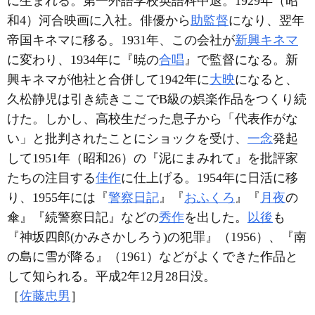
に生まれる。第一外語学校英語科中退。1929年（昭
和4）河合映画に入社。俳優から
助監督
になり、翌年
帝国キネマに移る。1931年、この会社が
新興キネマ
に変わり、1934年に『暁の
合唱
』で監督になる。新
興キネマが他社と合併して1942年に
大映
になると、
久松静児は引き続きここでB級の娯楽作品をつくり続
けた。しかし、高校生だった息子から「代表作がな
い」と批判されたことにショックを受け、
一念
発起
して1951年（昭和26）の『泥にまみれて』を批評家
たちの注目する
佳作
に仕上げる。1954年に日活に移
り、1955年には『
警察日記
』『
おふくろ
』『
月夜
の
傘』『続警察日記』などの
秀作
を出した。
以後
も
『神坂四郎(かみさかしろう)の犯罪』（1956）、『南
の島に雪が降る』（1961）などがよくできた作品と
して知られる。平成2年12月28日没。
［
佐藤忠男
］