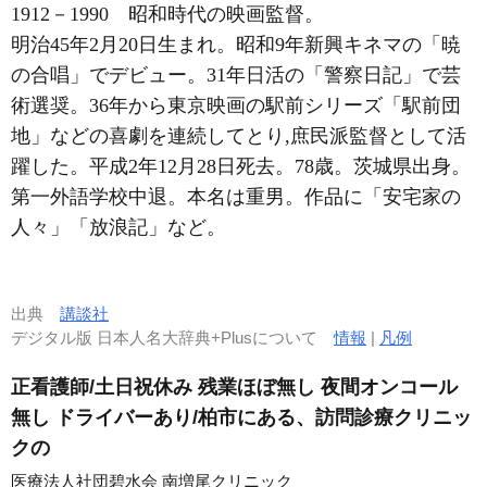
1912－1990
昭和時代の映画監督。
明治45年2月20日生まれ。昭和9年新興キネマの「暁
の合唱」でデビュー。31年日活の「警察日記」で芸
術選奨。36年から東京映画の駅前シリーズ「駅前団
地」などの喜劇を連続してとり,庶民派監督として活
躍した。平成2年12月28日死去。78歳。茨城県出身。
第一外語学校中退。本名は重男。作品に「安宅家の
人々」「放浪記」など。
出典
講談社
デジタル版 日本人名大辞典+Plusについて
情報
|
凡例
正看護師/土日祝休み 残業ほぼ無し 夜間オンコール
無し ドライバーあり/柏市にある、訪問診療クリニッ
クの
医療法人社団碧水会 南増尾クリニック