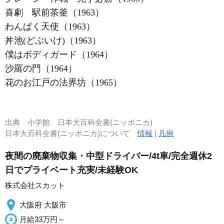
喜劇 駅前茶釜（1963）
わんぱく天使（1963）
丼池(どぶいけ)（1963）
僕はボディガード（1964）
沙羅の門（1964）
花のお江戸の法界坊（1965）
出典
小学館 日本大百科全書(ニッポニカ)
日本大百科全書(ニッポニカ)について
情報
|
凡例
夜間の廃棄物収集・中型ドライバー/4t車/完全週休2
日でプライベート充実/未経験OK
株式会社スカット
大阪府 大阪市
月給33万円～