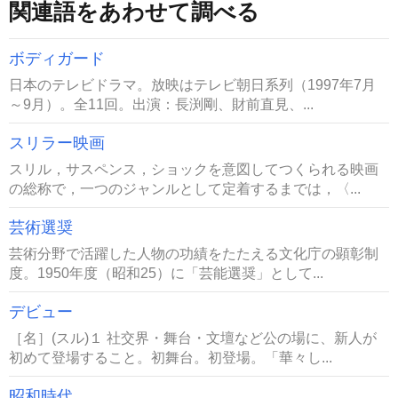
関連語をあわせて調べる
ボディガード
日本のテレビドラマ。放映はテレビ朝日系列（1997年7月
～9月）。全11回。出演：長渕剛、財前直見、...
スリラー映画
スリル，サスペンス，ショックを意図してつくられる映画
の総称で，一つのジャンルとして定着するまでは，〈...
芸術選奨
芸術分野で活躍した人物の功績をたたえる文化庁の顕彰制
度。1950年度（昭和25）に「芸能選奨」として...
デビュー
［名］(スル)１ 社交界・舞台・文壇など公の場に、新人が
初めて登場すること。初舞台。初登場。「華々し...
昭和時代