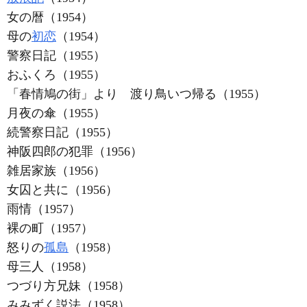
女の暦（1954）
母の
初恋
（1954）
警察日記（1955）
おふくろ（1955）
「春情鳩の街」より 渡り鳥いつ帰る（1955）
月夜の傘（1955）
続警察日記（1955）
神阪四郎の犯罪（1956）
雑居家族（1956）
女囚と共に（1956）
雨情（1957）
裸の町（1957）
怒りの
孤島
（1958）
母三人（1958）
つづり方兄妹（1958）
みみずく説法（1958）