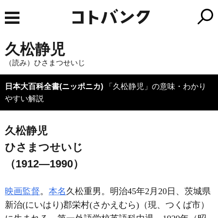
久松静児
（読み）ひさまつせいじ
日本大百科全書(ニッポニカ)
「久松静児」の意味・わかり
やすい解説
久松静児
ひさまつせいじ
（1912―1990）
映画監督
。
本名
久松重男。明治45年2月20日、茨城県
新治(にいはり)郡栄村(さかえむら)（現、つくば市）