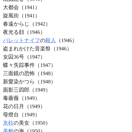
大都会（1941）
旋風街（1941）
春遠からじ（1942）
夜光る顔（1946）
パレットナイフ
の
殺人
（1946）
盗まれかけた音楽祭（1946）
女囚36号（1947）
蝶々失踪事件（1947）
三面鏡の恐怖（1948）
新愛染かつら（1948）
面影三四郎（1949）
毒薔薇（1949）
花の日月（1949）
母燈台（1949）
氷柱
の美女（1950）
美貌
の海（1950）