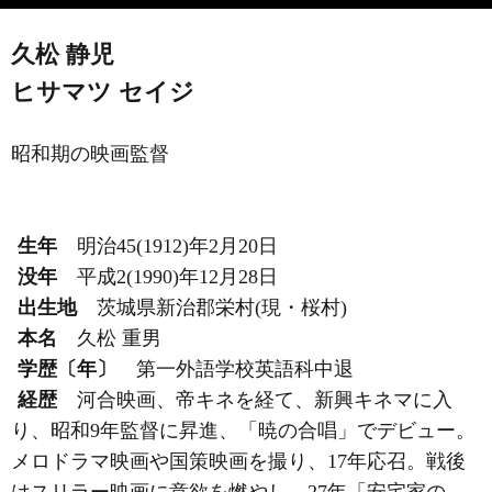
久松 静児
ヒサマツ セイジ
昭和期の映画監督
生年
明治45(1912)年2月20日
没年
平成2(1990)年12月28日
出生地
茨城県新治郡栄村(現・桜村)
本名
久松 重男
学歴〔年〕
第一外語学校英語科中退
経歴
河合映画、帝キネを経て、新興キネマに入
り、昭和9年監督に昇進、「暁の合唱」でデビュー。
メロドラマ映画や国策映画を撮り、17年応召。戦後
はスリラー映画に意欲を燃やし、27年「安宅家の