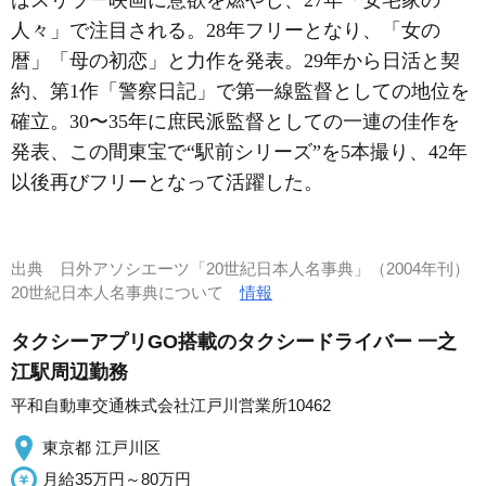
人々」で注目される。28年フリーとなり、「女の
暦」「母の初恋」と力作を発表。29年から日活と契
約、第1作「警察日記」で第一線監督としての地位を
確立。30〜35年に庶民派監督としての一連の佳作を
発表、この間東宝で“駅前シリーズ”を5本撮り、42年
以後再びフリーとなって活躍した。
出典
日外アソシエーツ「20世紀日本人名事典」（2004年刊）
20世紀日本人名事典について
情報
タクシーアプリGO搭載のタクシードライバー 一之
江駅周辺勤務
平和自動車交通株式会社江戸川営業所10462
東京都 江戸川区
月給35万円～80万円