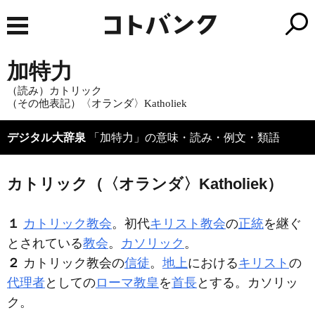
加特力
（読み）カトリック
（その他表記）〈オランダ〉Katholiek
デジタル大辞泉
「加特力」の意味・読み・例文・類語
カトリック（〈オランダ〉Katholiek）
１
カトリック教会
。初代
キリスト教会
の
正統
を継ぐ
とされている
教会
。
カソリック
。
２
カトリック教会の
信徒
。
地上
における
キリスト
の
代理者
としての
ローマ教皇
を
首長
とする。カソリッ
ク。