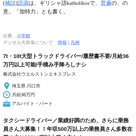
[
補説
]
語源
は、ギリシャ語katholikosで、
普遍
の、の
意。「加特力」とも書く。
出典
小学館
デジタル大辞泉について
情報
|
凡例
7t・10t大型トラックドライバー/履歴書不要/月給36
万円以上可能/手積み手降ろしナシ
株式会社ウエルストンエキスプレス
埼玉県 川口市
月給36万円
アルバイト・パート
タクシードライバー／業績好調のため、さらに乗務
員さん大募集！！年収500万以上の乗務員さん多数在