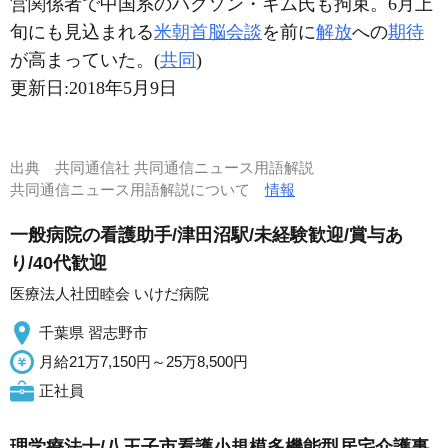
営関係者で中国系のハクソン・キム氏も拘束。6月上
旬にも見込まれる
米朝首脳会談
を前に
解放
への
期待
が高まっていた。(
共同
)
更新日:
2018年5月9日
出典
共同通信社 共同通信ニュース用語解説
共同通信ニュース用語解説について
情報
一般病院の看護助手/津田沼駅/未経験歓迎/賞与あ
り/40代歓迎
医療法人社団睦会 いけだ病院
千葉県 習志野市
月給21万7,150円～25万8,500円
正社員
理学療法士/八王子市看護小規模多機能型居宅介護事