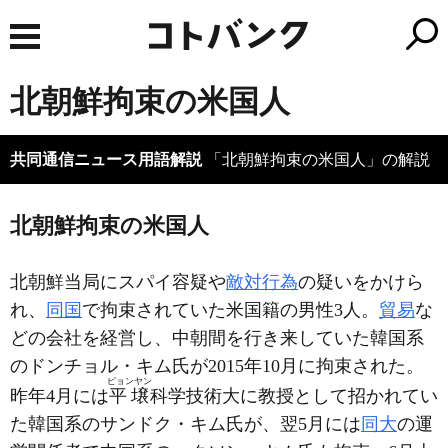
北朝鮮拘束の米国人
共同通信ニュース用語解説
「北朝鮮拘束の米国人」の解説
北朝鮮拘束の米国人
北朝鮮当局にスパイ容疑や
敵対行為
の疑いをかけら
れ、
同国
で拘束されていた米国籍の男性3人。
貿易
な
どの会社を経営し、中朝間を行き来していた韓国系
のドンチョル・キム氏が2015年10月に拘束された。
ピョンヤン
昨年4月には
平壌
科学技術大に教授として招かれてい
た韓国系のサンドク・キム氏が、翌5月には
同大
の運