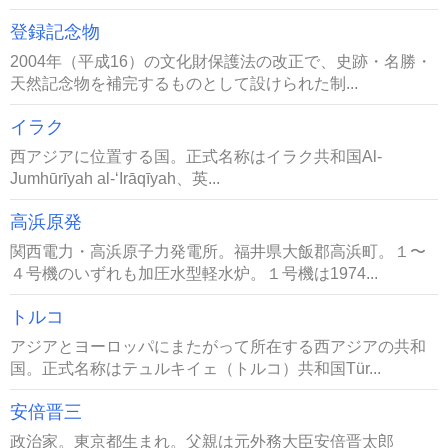
登録記念物
2004年（平成16）の文化財保護法の改正で、史跡・名勝・
天然記念物を補完するものとして設けられた制...
イラク
西アジアに位置する国。正式名称はイラク共和国Al-
Jumhūrīyah al-‘Irāqīyah、英...
高浜原発
関西電力・高浜原子力発電所。福井県大飯郡高浜町。１〜
４号機のいずれも加圧水型軽水炉。１号機は1974...
トルコ
アジアとヨーロッパにまたがって所在する西アジアの共和
国。正式名称はテュルキイェ（トルコ）共和国Tür...
安倍晋三
政治家。東京都生まれ。父親は元外務大臣安倍晋太郎