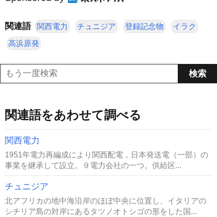
関連語
関西電力
チュニジア
登録記念物
イラク
高浜原発
関連語をあわせて調べる
関西電力
1951年電力再編成により関西配電，日本発送電（一部）の
事業を継承して設立。９電力会社の一つ。供給区...
チュニジア
北アフリカの地中海沿岸のほぼ中央に位置し、イタリアの
シチリア島の対岸にあるタツノオトシゴの形をした国...