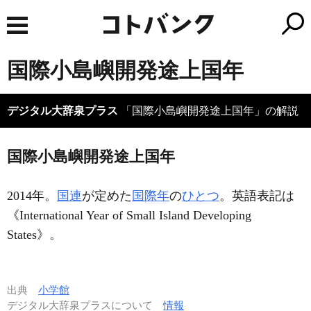
国際小島嶼開発途上国年
デジタル大辞泉プラス
「国際小島嶼開発途上国年」の解説
国際小島嶼開発途上国年
2014年。
国連
が定めた
国際年
の
ひとつ
。英語表記は
《International Year of Small Island Developing
States》。
出典
小学館
デジタル大辞泉プラスについて
情報