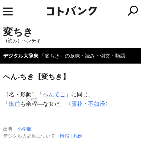
変ちき
（読み）ヘンチキ
デジタル大辞泉
「変ちき」の意味・読み・例文・類語
へん‐ちき【変ちき】
［名・形動］
「
へんてこ
」に同じ。
よっぽど
「
御前
も
余程
―な女だ」〈
蘆花
・
不如帰
〉
出典
小学館
デジタル大辞泉について
情報
|
凡例