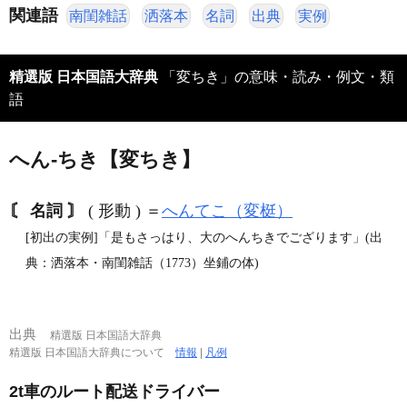
関連語
南閨雑話
洒落本
名詞
出典
実例
精選版 日本国語大辞典
「変ちき」の意味・読み・例文・類
語
へん‐ちき【変ちき】
〘 名詞 〙
( 形動 ) ＝
へんてこ（変梃）
[初出の実例]「是もさっはり、大のへんちきでござります」(出
典：洒落本・南閨雑話（1773）坐鋪の体)
出典
精選版 日本国語大辞典
精選版 日本国語大辞典について
情報
|
凡例
2t車のルート配送ドライバー