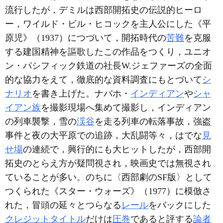
流行したが，デミルは西部開拓史の伝説的ヒーロ
ー，ワイルド・ビル・ヒコックを主人公にした《平
原児》（1937）につづいて，開拓時代の
苦難
を克服
する建国精神を謳歌したこの作品をつくり，ユニオ
ン・パシフィック鉄道の社長W.ジェファーズの全面
的な協力をえて，徹底的な資料調査にもとづいて
シ
ナリオ
を書き上げた。ナバホ・
インディアン
や
シャ
イアン族
を撮影現場へ集めて撮影し，インディアン
の列車襲撃，雪の
渓谷
を走る列車の転落事故，強盗
事件と夜の大平原での追跡，大乱闘等々，はでな
見
せ場
の連続で，興行的にも大ヒットしたが，西部開
拓史のとらえ方が疑問視され，映画史では無視され
ていることが多い。のちに〈西部劇のSF版〉として
つくられた《スター・ウォーズ》（1977）に模倣さ
れた，冒頭の延々とつらなる
レール
をバックにした
クレジットタイトル
だけは
圧巻
であると評する
論者