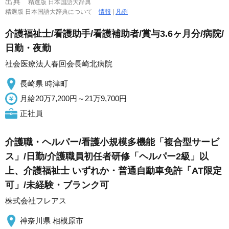
出典
精選版 日本国語大辞典
精選版 日本国語大辞典について
情報
|
凡例
介護福祉士/看護助手/看護補助者/賞与3.6ヶ月分/病院/
日勤・夜勤
社会医療法人春回会長崎北病院
長崎県 時津町
月給20万7,200円～21万9,700円
正社員
介護職・ヘルパー/看護小規模多機能「複合型サービ
ス」/日勤/介護職員初任者研修「ヘルパー2級」以
上、介護福祉士 いずれか・普通自動車免許「AT限定
可」/未経験・ブランク可
株式会社フレアス
神奈川県 相模原市