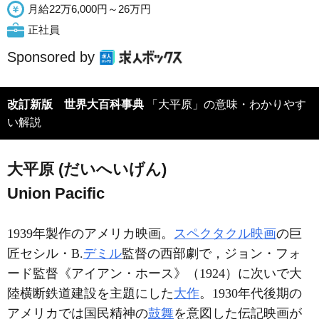
月給22万6,000円～26万円
正社員
Sponsored by
改訂新版 世界大百科事典
「大平原」の意味・わかりやす
い解説
大平原 (だいへいげん)
Union Pacific
1939年製作のアメリカ映画。
スペクタクル映画
の巨
匠セシル・B.
デミル
監督の西部劇で，ジョン・フォ
ード監督《アイアン・ホース》（1924）に次いで大
陸横断鉄道建設を主題にした
大作
。1930年代後期の
アメリカでは国民精神の
鼓舞
を意図した伝記映画が