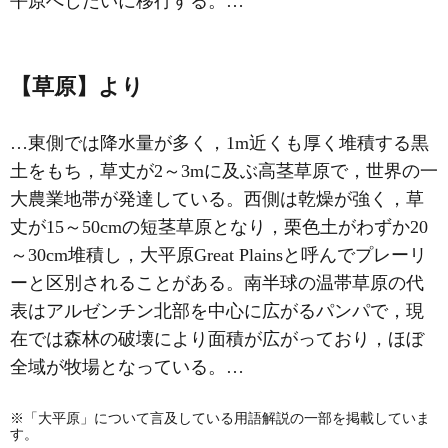
平原へしだいに移行する。…
【草原】より
…東側では降水量が多く，1m近くも厚く堆積する黒
土をもち，草丈が2～3mに及ぶ高茎草原で，世界の一
大農業地帯が発達している。西側は乾燥が強く，草
丈が15～50cmの短茎草原となり，栗色土がわずか20
～30cm堆積し，大平原Great Plainsと呼んでプレーリ
ーと区別されることがある。南半球の温帯草原の代
表はアルゼンチン北部を中心に広がる
パンパ
で，現
在では森林の破壊により面積が広がっており，ほぼ
全域が牧場となっている。…
※「大平原」について言及している用語解説の一部を掲載していま
す。