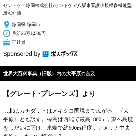
セントケア静岡株式会社/セントケア八坂東看護小規模多機能型
居宅介護
静岡県 静岡市
月給26万1,500円
正社員
Sponsored by
世界大百科事典（旧版）
内の
大平原
の言及
【グレート･プレーンズ】より
…北はカナダ，南はメキシコ国境まで広がる。〈大
平原〉とも訳す。標高は西端で最高1800m，東へ高度
をしだいに下げ，東端で約600m程度，アメリカ中央