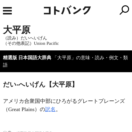
大平原
（読み）だいへいげん
（その他表記）Union Pacific
精選版 日本国語大辞典
「大平原」の意味・読み・例文・類
語
だい‐へいげん【大平原】
アメリカ合衆国中部にひろがるグレートプレーンズ
（Great Plains）の
訳名
。