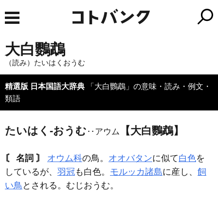
大白鸚鵡
（読み）たいはくおうむ
精選版 日本国語大辞典
「大白鸚鵡」の意味・読み・例文・
類語
たいはく‐おうむ
【大白鸚鵡】
‥アウム
〘 名詞 〙
オウム科
の鳥。
オオバタン
に似て
白色
を
しているが、
羽冠
も白色。
モルッカ諸島
に産し、
飼
い鳥
とされる。むじおうむ。