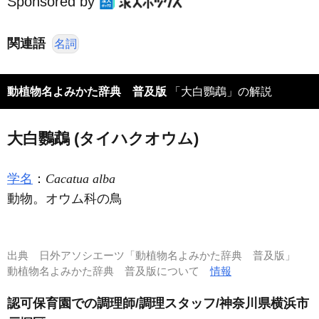
Sponsored by
関連語
名詞
動植物名よみかた辞典 普及版
「大白鸚鵡」の解説
大白鸚鵡 (タイハクオウム)
学名
：
Cacatua alba
動物。オウム科の鳥
出典
日外アソシエーツ「動植物名よみかた辞典 普及版」
動植物名よみかた辞典 普及版について
情報
認可保育園での調理師/調理スタッフ/神奈川県横浜市