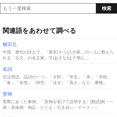
関連語をあわせて調べる
柳宗元
中国、唐代の詩人で、「唐宋(そう)八大家」の一人に数えら
れる「古文」の名文家。字(あざな)は子厚(し...
名詞
文法用語。品詞の一つ。「太郎」「学生」「本」「学校」
「春」「友情」「研究」「泳ぎ」「高さ」など、事物...
実例
実際にあった事例。「実例を挙げて説明する」[類語]例・一
例・具体例・例証・たとえ・引き合い・ケース・...