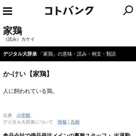
家鶏
（読み）カケイ
デジタル大辞泉
「家鶏」の意味・読み・例文・類語
か‐けい【家鶏】
人に飼われている鶏。
出典
小学館
デジタル大辞泉について
情報
|
凡例
食品会社で備品発注メインの事務スタッフ・ 出退勤