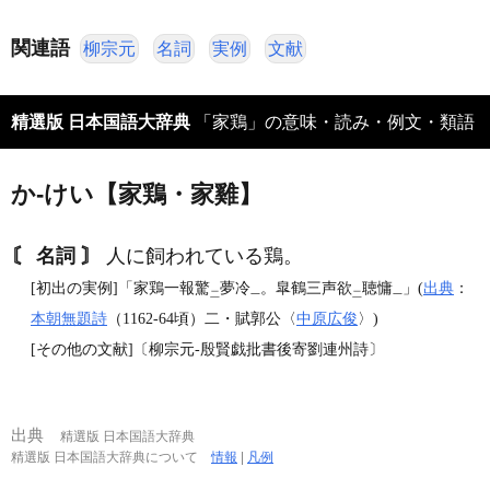
関連語
柳宗元
名詞
実例
文献
精選版 日本国語大辞典
「家鶏」の意味・読み・例文・類語
か‐けい【家鶏・家雞】
〘 名詞 〙
人に飼われている鶏。
[初出の実例]「家鶏一報驚
夢冷
。皐鶴三声欲
聴慵
」(
出典
：
二
一
二
一
本朝無題詩
（1162‐64頃）二・賦郭公〈
中原広俊
〉)
[その他の文献]〔柳宗元‐殷賢戯批書後寄劉連州詩〕
出典
精選版 日本国語大辞典
精選版 日本国語大辞典について
情報
|
凡例