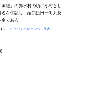
「国誌」の赤水村の項に小村とし
村名を併記し、給知は田一町九反
斗余である。
す。
→ジャパンナレッジのご案内
送