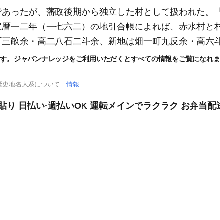
であったが、藩政後期から独立した村として扱われた。
宝暦一二年
（一七六二）
の地引合帳によれば、赤水村と
町三畝余・高二八石二斗余、新地は畑一町九反余・高六
す。ジャパンナレッジをご利用いただくとすべての情報をご覧になれま
歴史地名大系について
情報
貼り 日払い·週払いOK 運転メインでラクラク お弁当配