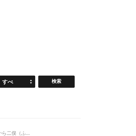
すべ
て
二俣（ふ...