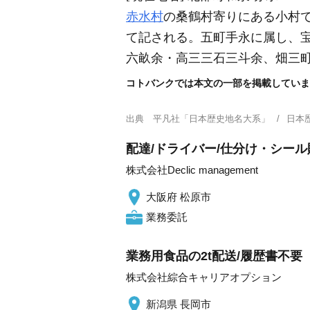
赤水村
の桑鶴村寄りにある小村
て記される。五町手永に属し、
六畝余・高三三石三斗余、畑三
コトバンクでは本文の一部を掲載していま
出典
平凡社「日本歴史地名大系」
日本
配達/ドライバー/仕分け・シール
株式会社Declic management
大阪府 松原市
業務委託
業務用食品の2t配送/履歴書不要
株式会社綜合キャリアオプション
新潟県 長岡市