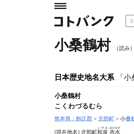
小桑鶴村
（読み
日本歴史地名大系
「小
小桑鶴村
こくわづるむら
熊本県：飽託郡
北部町
小
桑
いずみ
あかみず
[現在地名]
北部町
和泉
赤水