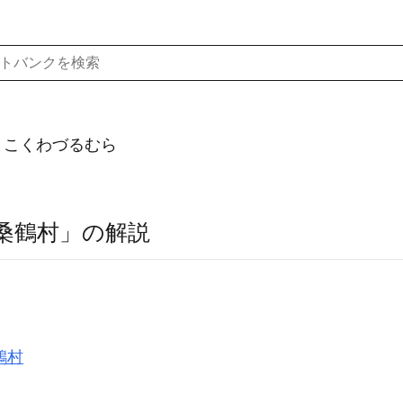
）こくわづるむら
桑鶴村」の解説
鶴村