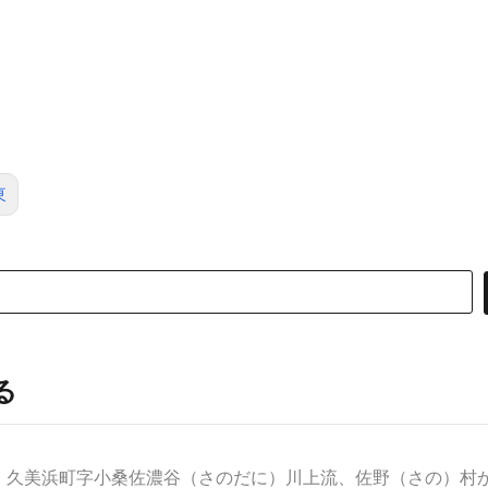
東
る
久美浜町字小桑佐濃谷（さのだに）川上流、佐野（さの）村から