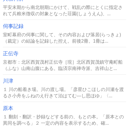
平安末期から南北朝期にかけて、戦乱の際にとくに指定さ
れて兵粮米徴収の対象となった荘園(しょうえん)、...
伺事記録
室町幕府の伺事に関して、その内容および落居(らっきょ)
（裁定）の結論を記録した控え。前後2冊。1冊は...
正伝寺
京都市：北区西賀茂村正伝寺［現］北区西賀茂鎮守庵町船
（ふな）山南山腹にある。臨済宗南禅寺派、吉祥山と...
川津
１ 川の船着き場。川の渡し場。「彦星ひこほしの川瀬を渡
るさ小舟をふねのえ行きて泊はてむ―し思ほゆ」〈...
原本
１ 翻刻・翻訳・抄録などする前の、もとの本。「原本との
異同を調べる」２ 一定の内容を表示するため、確...