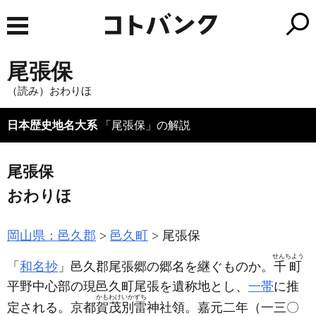
尾張保
（読み）おわりほ
日本歴史地名大系
「尾張保」の解説
尾張保
おわりほ
岡山県：邑久郡
邑久町
尾張保
せんちよう
「
和名抄
」邑久郡尾張郷の郷名を継ぐものか。
千町
平野中心部の現邑久町尾張を遺称地とし、
一帯
に推
かもわけいかずち
定される。京都
賀茂別雷
神社領。嘉元二年
（一三〇