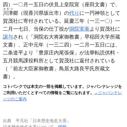
四）
一〇月一五日の伏見上皇院宣
（座田文書）
で、
かわつ
川津
郷
（現香川県坂出市）
の
代り
に一円神領として
賀茂社に寄付されている。延慶三年
（一三一〇）
一
二月一七日、当保の仕丁役が
洞院実泰
より賀茂社に
譲与
され
（「洞院右大将家御教書」早稲田大学所蔵
文書）
、正中元年
（一三二四）
一二月一五日には、
二条道平より「豊原庄内尾張保」が法華転読供料・
五月競馬課役料所として賀茂社に返付されている
（「前左大臣家御教書」鳥居大路良平氏所蔵文
書）
。
コトバンクでは本文の一部を掲載しています。ジャパンナレッジを
ご利用いただくとすべての情報をご覧になれます。
→ジャパンナレ
ッジのご案内
出典
平凡社「日本歴史地名大系」
日本歴史地名大系について
情報